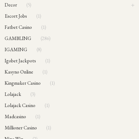
Decor
5
Escort Jobs
1
Fatbet Casino
1
GAMBLING
286
IGAMING
8
Igobet Jackpots
1
Kasyno Online
1
Kingmaker Casino
1
Lolajack
3
Lolajack Casino
1
Madcasino
1
Millioner Casino
1
Nine Win
2