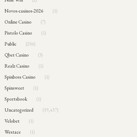
novos-casinos-2026
1
Online Casino
7
Pistolo Casino
1
public
206
Qbet Casino
3
Realz Casino
1
Spinboss Casino
1
Spinsweet
1
sportsbook
1
Uncategorized
39,437
Velobet
1
Westace
1