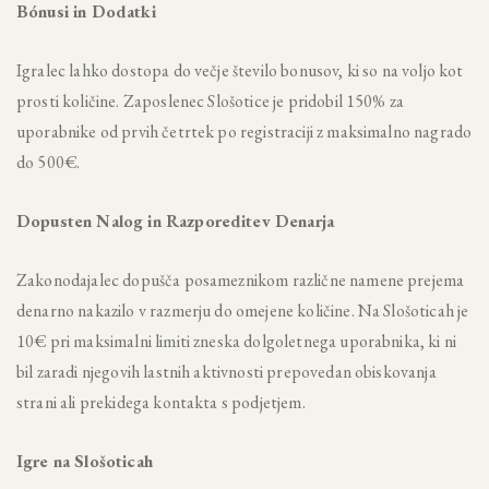
Bónusi in Dodatki
Igralec lahko dostopa do večje število bonusov, ki so na voljo kot
prosti količine. Zaposlenec Slošotice je pridobil 150% za
uporabnike od prvih četrtek po registraciji z maksimalno nagrado
do 500€.
Dopusten Nalog in Razporeditev Denarja
Zakonodajalec dopušča posameznikom različne namene prejema
denarno nakazilo v razmerju do omejene količine. Na Slošoticah je
10€ pri maksimalni limiti zneska dolgoletnega uporabnika, ki ni
bil zaradi njegovih lastnih aktivnosti prepovedan obiskovanja
strani ali prekidega kontakta s podjetjem.
Igre na Slošoticah