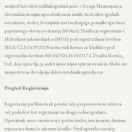
uveljavil kot eden vodilnih igralnih mest v Evropi. Namenjeno je
slovenskim in tujim uporabnikom in nudilo širok izbor igralnih
avtomatov, stolov, loterijskih strel in drugega ponudbe iger brez
papirnatega
slottica.si
denarja (bPoker). Družba je registrirana v
Malteškem zakonodajalcu (MGA) pod registračilnim številom
MGA/CL3/1439/2018 in ima tudi licence za kladilišče pod
registračilm številom 000-043524-H-010317-I. Družba Slottica,
Ltd., ki jo upravlja, je sedež njene nujne spletni strani na Malta ter
namestitvene dovoljenje dobro izvedenih upravljavca.
Pregled Registriranja
Registracija pri Slošoticah poteka zelo preprosto in ne zahteva
več podatkov kot registracije na druga online igralnica.
Uporabnik mora vnesiti svoj e-poštni naslov, ime in naziv, datume
rojstva ter domačo adresno številko. Pred uporabo strani je