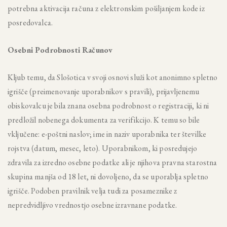
potrebna aktivacija računa z elektronskim pošiljanjem kode iz
posredovalca.
Osebni Podrobnosti Računov
Kljub temu, da Slošotica v svoji osnovi služi kot anonimno spletno
igrišče (preimenovanje uporabnikov s pravili), prijavljenemu
obiskovalcu je bila znana osebna podrobnost o registraciji, ki ni
predložil nobenega dokumenta za verifikcijo. K temu so bile
vključene: e-poštni naslov; ime in naziv uporabnika ter številke
rojstva (datum, mesec, leto). Uporabnikom, ki posredujejo
zdravila za izredno osebne podatke ali je njihova pravna starostna
skupina manjša od 18 let, ni dovoljeno, da se uporablja spletno
igrišče. Podoben pravilnik velja tudi za posameznike z
nepredvidljivo vrednostjo osebne izravnane podatke.