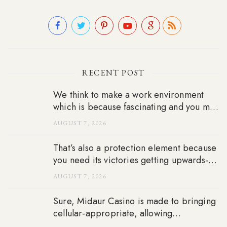
RECENT POST
We think to make a work environment
which is because fascinating and you may
fulfilling as the all of our local casino
AUGUST 7, 2026
flooring
That’s also a protection element because
you need its victories getting upwards-to-
go out usually and also to enter connect
AUGUST 7, 2026
Sure, Midaur Casino is made to bringing
cellular-appropriate, allowing
professionals to love playing towards the