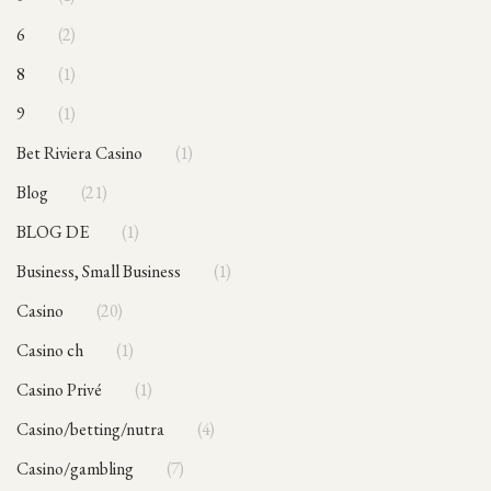
6
2
8
1
9
1
Bet Riviera Casino
1
blog
21
BLOG DE
1
Business, Small Business
1
casino
20
casino ch
1
Casino Privé
1
casino/betting/nutra
4
casino/gambling
7