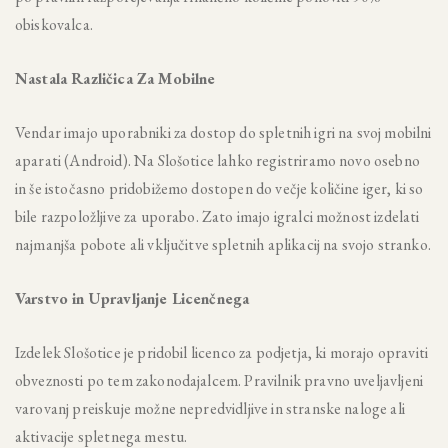
obiskovalca.
Nastala Različica Za Mobilne
Vendar imajo uporabniki za dostop do spletnih igri na svoj mobilni
aparati (Android). Na Slošotice lahko registriramo novo osebno
in še istočasno pridobižemo dostopen do večje količine iger, ki so
bile razpoložljive za uporabo. Zato imajo igralci možnost izdelati
najmanjša pobote ali vključitve spletnih aplikacij na svojo stranko.
Varstvo in Upravljanje Licenčnega
Izdelek Slošotice je pridobil licenco za podjetja, ki morajo opraviti
obveznosti po tem zakonodajalcem. Pravilnik pravno uveljavljeni
varovanj preiskuje možne nepredvidljive in stranske naloge ali
aktivacije spletnega mestu.