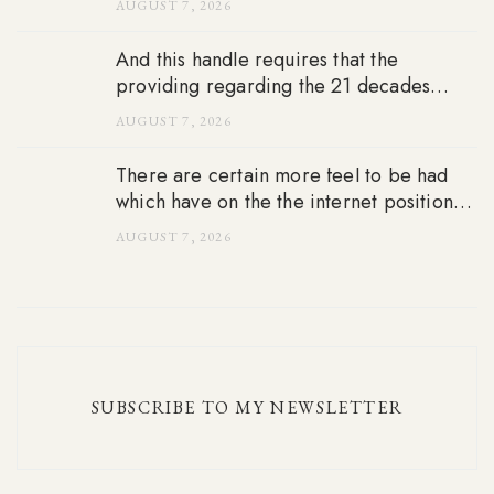
AUGUST 7, 2026
apple’s apple’s ios and Android os
gizmos
And this handle requires that the
providing regarding the 21 decades
dated to see, it does not matter to tackle
AUGUST 7, 2026
sorts of and you can venue
There are certain more feel to be had
which have on the the internet position
video game
AUGUST 7, 2026
SUBSCRIBE TO MY NEWSLETTER