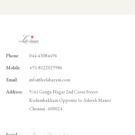
Phone:
044-43084496
Mobile:
+91-8122029986
Email:
info@leelabarani.com
Address:
9/41 Ganga Nagar 2nd Cross Street
Kodambakkam Opposite to Adarsh Manor
Chennai - 600024
Social: