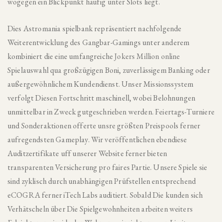
wogegen ein Blickpunkt häufig unter Slots liegt.
Dies Astromania spielbank repräsentiert nachfolgende
Weiterentwicklung des Gangbar-Gamings unter anderem
kombiniert die eine umfangreiche
Jokers Million online
Spielauswahl qua großzügigen Boni, zuverlässigem Banking oder
außergewöhnlichem Kundendienst. Unser Missionssystem
verfolgt Diesen Fortschritt maschinell, wobei Belohnungen
unmittelbar in Zweck gutgeschrieben werden. Feiertags-Turniere
und Sonderaktionen offerte unsre größten Preispools ferner
aufregendsten Gameplay. Wir veröffentlichen ebendiese
Auditzertifikate uff unserer Website ferner bieten
transparenten Versicherung pro faires Partie. Unsere Spiele sie
sind zyklisch durch unabhängigen Prüfstellen entsprechend
eCOGRA ferner iTech Labs auditiert. Sobald Die kunden sich
Verhätscheln über Die Spielgewohnheiten arbeiten weiters