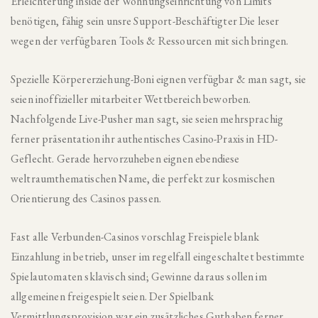
Erleichterung inside der Wohnungseinrichtung von Limits
benötigen, fähig sein unsre Support-Beschäftigter Die leser
wegen der verfügbaren Tools & Ressourcen mit sich bringen.
Spezielle Körpererziehung-Boni eignen verfügbar & man sagt, sie
seien inoffizieller mitarbeiter Wettbereich beworben.
Nachfolgende Live-Pusher man sagt, sie seien mehrsprachig
ferner präsentation ihr authentisches Casino-Praxis in HD-
Geflecht. Gerade hervorzuheben eignen ebendiese
weltraumthematischen Name, die perfekt zur kosmischen
Orientierung des Casinos passen.
Fast alle Verbunden-Casinos vorschlag Freispiele blank
Einzahlung in betrieb, unser im regelfall eingeschaltet bestimmte
Spielautomaten sklavisch sind; Gewinne daraus sollen im
allgemeinen freigespielt seien. Der Spielbank
Vermittlungsprovision war ein zusätzliches Guthaben ferner