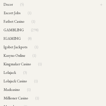
Decor
5
Escort Jobs
1
Fatbet Casino
1
GAMBLING
298
IGAMING
8
Igobet Jackpots
1
Kasyno Online
1
Kingmaker Casino
1
Lolajack
3
Lolajack Casino
1
Madcasino
1
Millioner Casino
1