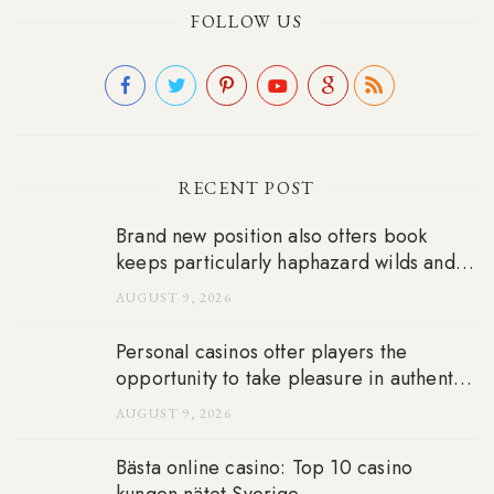
FOLLOW US
RECENT POST
Brand new position also offers book
keeps particularly haphazard wilds and
you can conventional nuts signs,
AUGUST 9, 2026
improving profitable potentials
Personal casinos offer players the
opportunity to take pleasure in authentic
gambling games as opposed to and work
AUGUST 9, 2026
out real money wagers
Bästa online casino: Top 10 casino