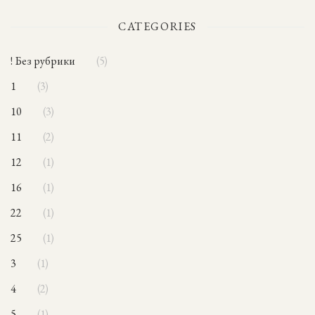
CATEGORIES
! Без рубрики
5
1
3
10
3
11
2
12
1
16
1
22
1
25
1
3
1
4
2
5
1