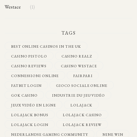
Westace
1
TAGS
BEST ONLINE CASINOS IN THE UK
CASINO PISTOLO
CASINO REALZ
CASINO REVIEWS
CASINO WESTACE
CONNESSIONI ONLINE
FAIRPARI
FATBET LOGIN
GIOCO SOCIALE ONLINE
GOK CASINO
INDUSTRIE DU JEU VIDÉO
JEUX VIDÉO EN LIGNE
LOLAJACK
LOLAJACK BONUS
LOLAJACK CASINO
LOLAJACK LOGIN
LOLAJACK REVIEW
NEDERLANDSE GAMING COMMUNITY
NINE WIN