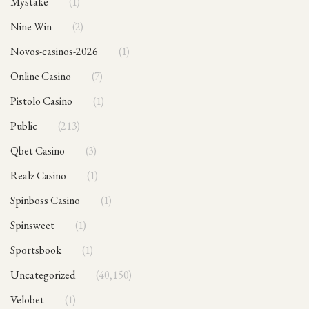
Mystake
1
Nine Win
2
novos-casinos-2026
1
Online Casino
7
Pistolo Casino
1
public
213
Qbet Casino
3
Realz Casino
1
Spinboss Casino
1
Spinsweet
1
sportsbook
1
Uncategorized
40,150
Velobet
1