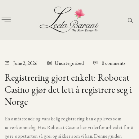
June 2, 2026
Uncategorized
0 comments
Registrering gjort enkelt: Robocat
Casino gjør det lett å registrere seg i
Norge
En omfattende og vanskelig registrering kan oppleves som
uoverkommelig. Hos Robocat Casino har vi derfor arbeidet for å
gøre oppstarten så grei og sikker som vi kan. Denne guiden