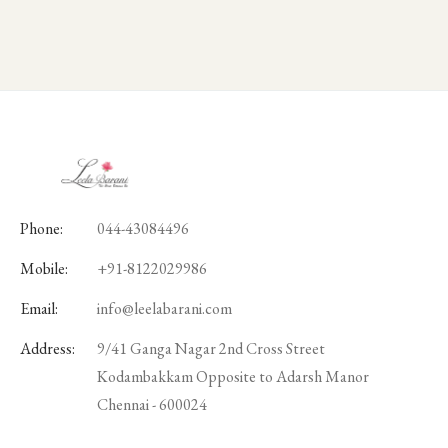
Phone:
044-43084496
Mobile:
+91-8122029986
Email:
info@leelabarani.com
Address:
9/41 Ganga Nagar 2nd Cross Street
Kodambakkam Opposite to Adarsh Manor
Chennai - 600024