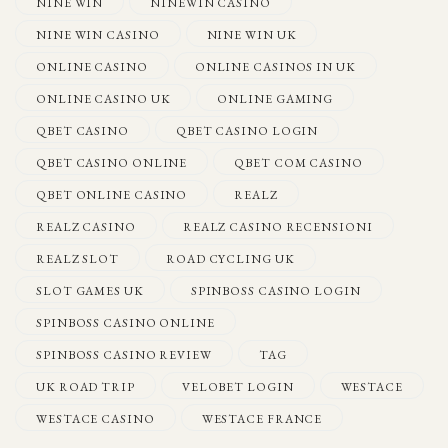
NINE WIN
NINEWIN CASINO
NINE WIN CASINO
NINE WIN UK
ONLINE CASINO
ONLINE CASINOS IN UK
ONLINE CASINO UK
ONLINE GAMING
QBET CASINO
QBET CASINO LOGIN
QBET CASINO ONLINE
QBET COM CASINO
QBET ONLINE CASINO
REALZ
REALZ CASINO
REALZ CASINO RECENSIONI
REALZ SLOT
ROAD CYCLING UK
SLOT GAMES UK
SPINBOSS CASINO LOGIN
SPINBOSS CASINO ONLINE
SPINBOSS CASINO REVIEW
TAG
UK ROAD TRIP
VELOBET LOGIN
WESTACE
WESTACE CASINO
WESTACE FRANCE