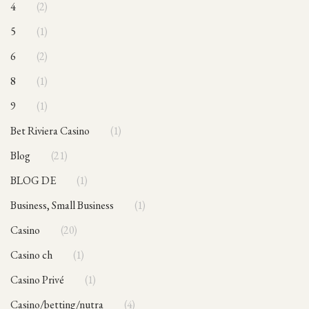
4
2
5
1
6
2
8
1
9
1
Bet Riviera Casino
1
blog
21
BLOG DE
1
Business, Small Business
1
casino
20
casino ch
1
Casino Privé
1
casino/betting/nutra
4