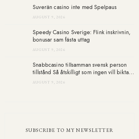
Suverän casino inte med Spelpaus
AUGUST 9, 2026
Speedy Casino Sverige: Flink inskrivnin,
bonusar sam fästa uttag
AUGUST 9, 2026
Snabbcasino tillsamman svensk person
tillstånd Så åtskilligt som ingen vill bikta
Rullskridskojournalen
AUGUST 9, 2026
SUBSCRIBE TO MY NEWSLETTER