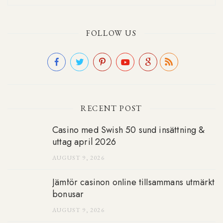
FOLLOW US
RECENT POST
Casino med Swish 50 sund insättning &
uttag april 2026
AUGUST 9, 2026
Jämför casinon online tillsammans utmärkt
bonusar
AUGUST 9, 2026