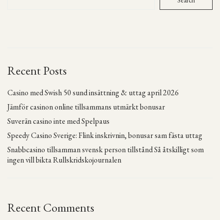
Search
Recent Posts
Casino med Swish 50 sund insättning & uttag april 2026
Jämför casinon online tillsammans utmärkt bonusar
Suverän casino inte med Spelpaus
Speedy Casino Sverige: Flink inskrivnin, bonusar sam fästa uttag
Snabbcasino tillsamman svensk person tillstånd Så åtskilligt som
ingen vill bikta Rullskridskojournalen
Recent Comments