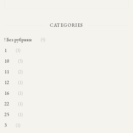
CATEGORIES
! Без рубрики
5
1
3
10
3
11
2
12
1
16
1
22
1
25
1
3
1