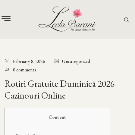
February 8, 2026
Uncategorized
0 comments
Rotiri Gratuite Duminică 2026
Cazinouri Online
Content