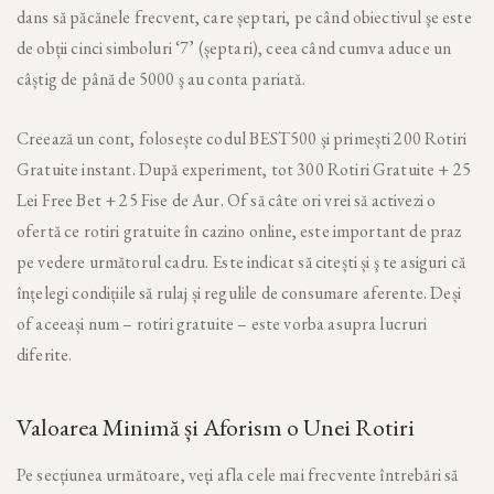
dans să păcănele frecvent, care șeptari, pe când obiectivul şe este
de obții cinci simboluri ‘7’ (șeptari), ceea când cumva aduce un
câștig de până de 5000 ş au conta pariată.
Creează un cont, folosește codul BEST500 și primești 200 Rotiri
Gratuite instant. După experiment, tot 300 Rotiri Gratuite + 25
Lei Free Bet + 25 Fise de Aur. Of să câte ori vrei să activezi o
ofertă ce rotiri gratuite în cazino online, este important de praz
pe vedere următorul cadru. Este indicat să citești și ş te asiguri că
înțelegi condițiile să rulaj și regulile de consumare aferente. Deși
of aceeași num – rotiri gratuite – este vorba asupra lucruri
diferite.
Valoarea Minimă și Aforism o Unei Rotiri
Pe secțiunea următoare, veți afla cele mai frecvente întrebări să