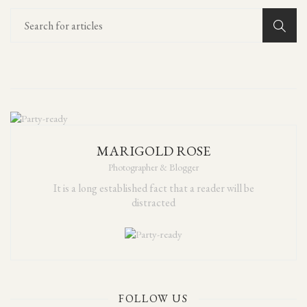
MARIGOLD ROSE
Photographer & Blogger
It is a long established fact that a reader will be
distracted
FOLLOW US