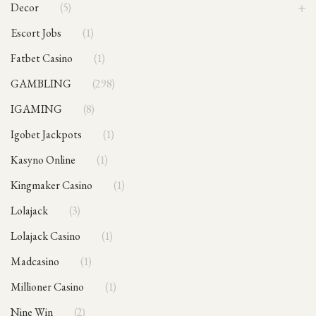
Decor
5
Escort Jobs
1
Fatbet Casino
1
GAMBLING
298
IGAMING
8
Igobet Jackpots
1
Kasyno Online
1
Kingmaker Casino
1
Lolajack
3
Lolajack Casino
1
Madcasino
1
Millioner Casino
1
Nine Win
2