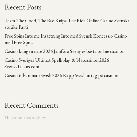
Recent Posts
Testa The Good, The Bad Knipa The Rich Online Casino Svenska
språke Parti
Free Spins Inte me Insättning Inte med Svensk Koncessio Casino
med Free Spins
Casino kungen näte 2026 Jämföra Sveriges bästa online casinon
Casino Sveriges Ultimat Spelbolag & Nätcasinon 2026
SvenskLicens com
Casino tillsamman Swish 2026 Rapp Swish uttag på casinon
Recent Comments
No comments to show.