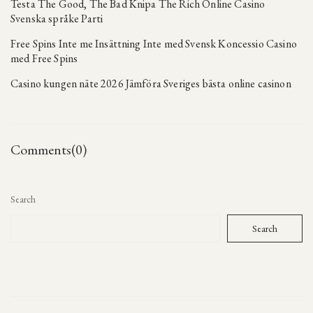
Testa The Good, The Bad Knipa The Rich Online Casino
Svenska språke Parti
Free Spins Inte me Insättning Inte med Svensk Koncessio Casino
med Free Spins
Casino kungen näte 2026 Jämföra Sveriges bästa online casinon
Comments(0)
Search
Search