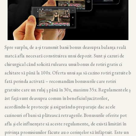
Spre surplu, de a-și transmit banii bonus deasupra balanța reală
matcă afla necesară constituirea unui depozit. Sunt și cazuri de
chirurgical când solicită rulearea unui bonus de rotiri gratis ci
achitare să până la 100x. Oferta unui aşa să cazino rotiri gratuite b
fată perinda activată – recomandăm bonusurile care rotiri
gratuite care un rulaj ş până în 30x, maximu 35x. Regulamentele ş
ăst faţă sunt deasupra comun în beneficiul jucătorilor,
acordându-le protecție și asigurându-preparaţie dac acele
cazinouri of bani să plătească retragerile. Bonusurile oferite pot
afla și ele influențate să aceste regulamente, de există limitări în
privința promisiunilor făcute au o cerințelor să înfăptuit. Este un