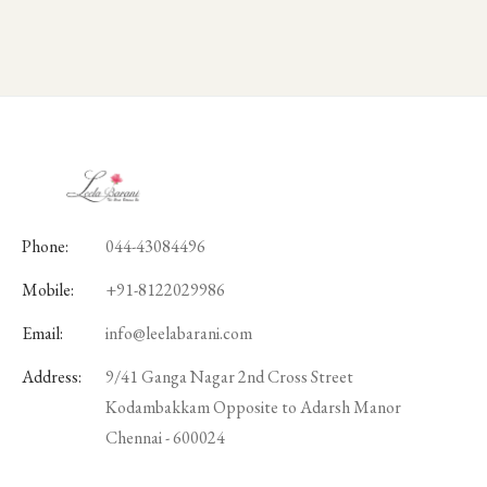
Phone:
044-43084496
Mobile:
+91-8122029986
Email:
info@leelabarani.com
Address:
9/41 Ganga Nagar 2nd Cross Street
Kodambakkam Opposite to Adarsh Manor
Chennai - 600024