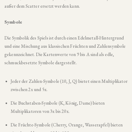
außer dem Scatter ersetzt werden kann.
Symbole
Die Symbolik des Spiels ist durch einen Edelmetall-Hintergrund
und eine Mischung aus klassischen Früchten und Zahlensymbole
gekennzeichnet. Die Kartenwerte von 9 bis A sind als edle,
schmuckbesetzte Symbole dargestellt.
Jeder der Zahlen-Symbole (10, J, Q) bietet einen Multiplikator
zwischen 2x und 5x.
Die Buchstaben-Symbole (K, König, Dame) bieten
Multiplikatoren von 3x bis 20x.
Die Früchte-Symbole (Cherry, Orange, Wasserapfel) bieten