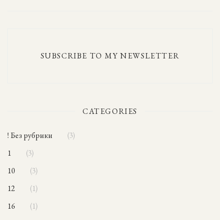
SUBSCRIBE TO MY NEWSLETTER
CATEGORIES
! Без рубрики
3
1
3
10
3
12
1
16
1