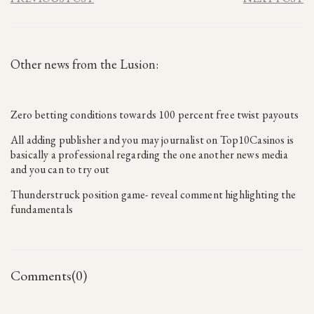
Other news from the Lusion:
Zero betting conditions towards 100 percent free twist payouts
All adding publisher and you may journalist on Top10Casinos is
basically a professional regarding the one another news media
and you can to try out
Thunderstruck position game- reveal comment highlighting the
fundamentals
Comments(0)