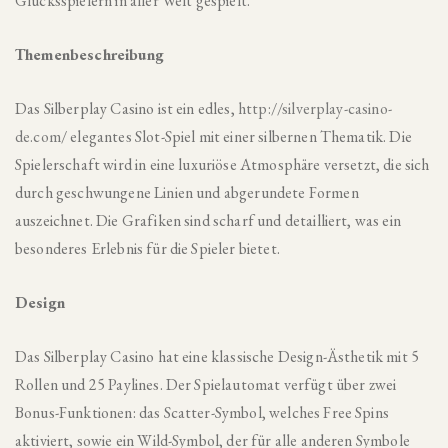
Glücksspielern in aller Welt gespielt.
Themenbeschreibung
Das Silberplay Casino ist ein edles,
http://silverplay-casino-
de.com/
elegantes Slot-Spiel mit einer silbernen Thematik. Die
Spielerschaft wird in eine luxuriöse Atmosphäre versetzt, die sich
durch geschwungene Linien und abgerundete Formen
auszeichnet. Die Grafiken sind scharf und detailliert, was ein
besonderes Erlebnis für die Spieler bietet.
Design
Das Silberplay Casino hat eine klassische Design-Ästhetik mit 5
Rollen und 25 Paylines. Der Spielautomat verfügt über zwei
Bonus-Funktionen: das Scatter-Symbol, welches Free Spins
aktiviert, sowie ein Wild-Symbol, der für alle anderen Symbole