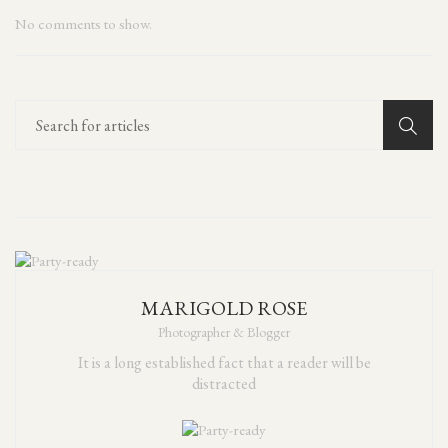
No comments to show.
MARIGOLD ROSE
Photographer & Blogger
It is a long established fact that a reader will be
distracted