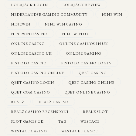
LOLAJACK LOGIN
LOLAJACK REVIEW
NEDERLANDSE GAMING COMMUNITY
NINE WIN
NINEWIN
NINE WIN CASINO
NINEWIN CASINO
NINE WIN UK
ONLINE CASINO
ONLINE CASINOS IN UK
ONLINE CASINO UK
ONLINE GAMING
PISTOLO CASINO
PISTOLO CASINO LOGIN
PISTOLO CASINO ONLINE
QBET CASINO
QBET CASINO LOGIN
QBET CASINO ONLINE
QBET COM CASINO
QBET ONLINE CASINO
REALZ
REALZ CASINO
REALZ CASINO RECENSIONI
REALZ SLOT
SLOT GAMES UK
TAG
WESTACE
WESTACE CASINO
WESTACE FRANCE