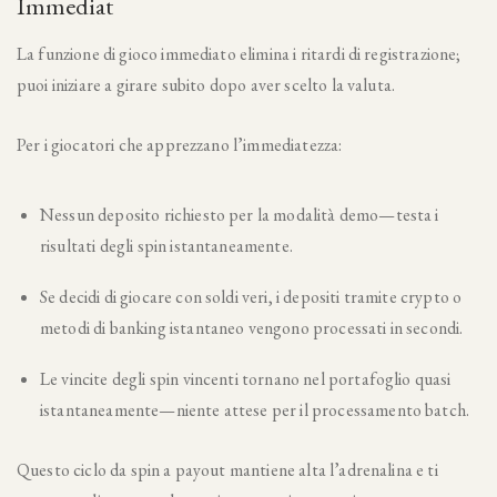
Immediat
La funzione di gioco immediato elimina i ritardi di registrazione;
puoi iniziare a girare subito dopo aver scelto la valuta.
Per i giocatori che apprezzano l’immediatezza:
Nessun deposito richiesto per la modalità demo—testa i
risultati degli spin istantaneamente.
Se decidi di giocare con soldi veri, i depositi tramite crypto o
metodi di banking istantaneo vengono processati in secondi.
Le vincite degli spin vincenti tornano nel portafoglio quasi
istantaneamente—niente attese per il processamento batch.
Questo ciclo da spin a payout mantiene alta l’adrenalina e ti