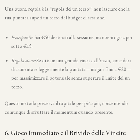
Una buona regola è la “regola dei un terzo”: non lasciare che la
tua puntata superi un terzo del budget di sessione.
Esempio:
Se hai €50 destinati alla sessione, mantieni ogni spin
sotto €15.
Regolazione:
Se ottieni una grande vincita all’inizio, considera
di aumentare leggermente la puntata—magari fino a €20—
per massimizzare il potenziale senza superare il limite del un
terzo.
Questo metodo preserva il capitale per più spin, consentendo
comunque di sfruttare il momentum quando presente.
6. Gioco Immediato e il Brivido delle Vincite