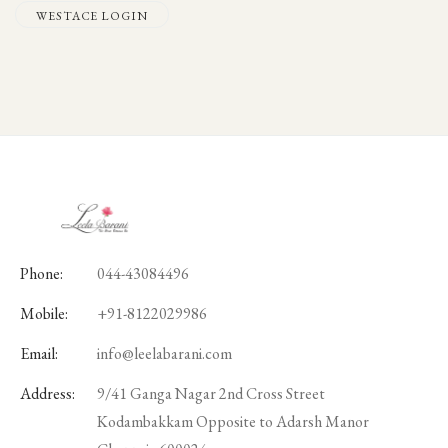
WESTACE LOGIN
Phone:
044-43084496
Mobile:
+91-8122029986
Email:
info@leelabarani.com
Address:
9/41 Ganga Nagar 2nd Cross Street
Kodambakkam Opposite to Adarsh Manor