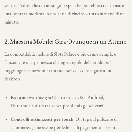
sentire l’adrenalina di un singolo spin che potrebbe trasformare
una puntata modesta in una serie di vincite—tutto in meno di un
minuto.
2. Maestria Mobile: Gira Ovunque in un Attimo
La compatibilità mobile di Slots Palace è più di una semplice
funzione; è una promessa che ogni angolo del mondo può
raggiungere emozioni istantanee senza essere legato a un
desktop.
Responsive design:
Che tu sia su iOS o Android,
l’interfaccia si adatta senza problemi agli schermi.
Controlli ottimizzati per touch:
Un tap sul pulsante di
scommessa, uno swipe per le linee di pagamento—niente