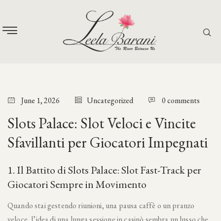
June 1, 2026
Uncategorized
0 comments
Slots Palace: Slot Veloci e Vincite
Sfavillanti per Giocatori Impegnati
1. Il Battito di Slots Palace: Slot Fast-Track per
Giocatori Sempre in Movimento
Quando stai gestendo riunioni, una pausa caffè o un pranzo
veloce, l’idea di una lunga sessione in casinò sembra un lusso che