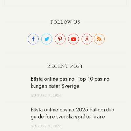
FOLLOW US
RECENT POST
Bästa online casino: Top 10 casino
kungen nätet Sverige
AUGUST 9, 2026
Bästa online casino 2025 Fullbordad
guide före svenska språke lirare
AUGUST 9, 2026