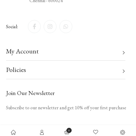
Chennai - 600024
Social:
My Account
Policies
Join Our Newsletter
Subscribe to our newsletter and get 10% off your first purchase
0