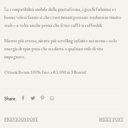
La compatibilità mobile della piattaforma, i giochi fulminei e i
bonus veloci fanno sì che i tuoi minuti possano tradursi in vincite
reali—a volte anche prima che il tuo caffè si raffreddi.
Niente più attese; niente più scrolling infinito nei menu—solo
energia di spin pura che si adatta a qualsiasi stile di vita
impegnato.
Ottieni Bonus 100% fino a €1 000 in 3 Bonus!
Share:
PREVIOUS POST
NEXT POST