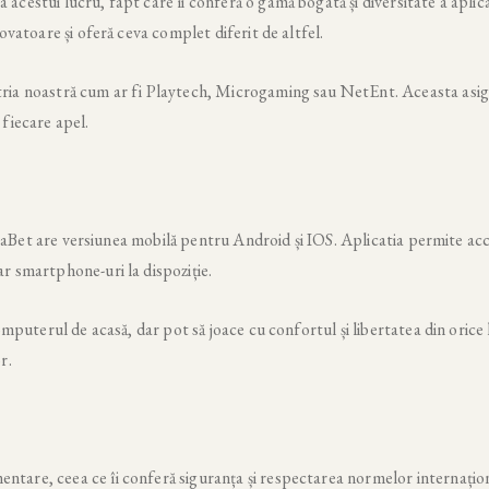
acestui lucru, fapt care îi conferă o gamă bogată și diversitate a aplica
novatoare și oferă ceva complet diferit de altfel.
stria noastră cum ar fi Playtech, Microgaming sau NetEnt. Aceasta asig
 fiecare apel.
 ZotaBet are versiunea mobilă pentru Android și IOS. Aplicatia permite ac
ar smartphone-uri la dispoziție.
omputerul de acasă, dar pot să joace cu confortul și libertatea din orice 
r.
ntare, ceea ce îi conferă siguranța și respectarea normelor internațio