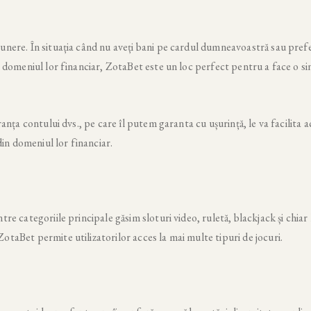
punere. În situația când nu aveți bani pe cardul dumneavoastră sau prefe
din domeniul lor financiar, ZotaBet este un loc perfect pentru a face o s
uranța contului dvs., pe care îl putem garanta cu ușurință, le va facilita 
in domeniul lor financiar.
tre categoriile principale găsim sloturi video, ruletă, blackjack și chiar 
ZotaBet permite utilizatorilor acces la mai multe tipuri de jocuri.