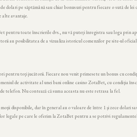
 de dolari pe săptămână sau chiar bonusuri pentru fiecare o sută de lei 
e alte avantaje.
et pentru toate înscrierile dvs., nu vă puteți înregistra sau loga prin ap
rii au posibilitatea de a vizualiza istoricul comenzilor pe site-ul oficial
ori pentru toți jucătorii. Fiecare nou venit primesete un bonus cu condiț
eniul de activitate al unei bani online casino ZotaBet, cu condiția însc
l de telefon. Nu contează că suma aceasta nu este retrasa la fel.
moții disponibile, dar în general au o valoare de între 1 și zece dolari sa
lor legale pe care le oferim la ZotaBet pentru a se potrivi regulamente