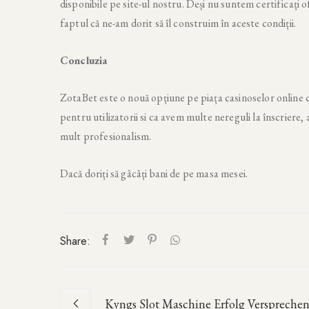
disponibile pe site-ul nostru. Deși nu suntem certificați 
faptul că ne-am dorit să îl construim în aceste condiții.
Concluzia
ZotaBet este o nouă opțiune pe piața casinoselor online c
pentru utilizatorii si ca avem multe nereguli la înscriere, 
mult profesionalism.
Dacă doriți să gâcâți bani de pe masa mesei.
Share:
Kyngs Slot Maschine Erfolg Verspreche