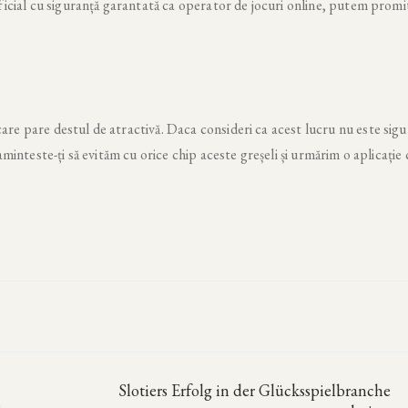
oficial cu siguranță garantată ca operator de jocuri online, putem promi
are pare destul de atractivă. Daca consideri ca acest lucru nu este sigu
aminteste-ți să evităm cu orice chip aceste greșeli și urmărim o aplicație
Slotiers Erfolg in der Glücksspielbranche
n