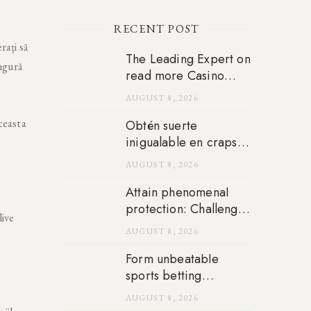
RECENT POST
rați să
The Leading Expert on
ingură
read more Casino
Sweepstakes
AUGUST 8, 2026
aceasta
Obtén suerte
inigualable en craps
con una gestión
AUGUST 8, 2026
brillante de fichas
Attain phenomenal
protection: Challenge
live
gambling dangers with
AUGUST 8, 2026
luckypari
Form unbeatable
sports betting
pointers for casino
AUGUST 8, 2026
game success.