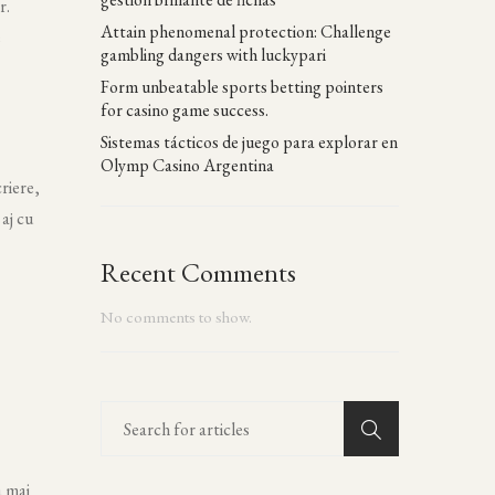
r.
Attain phenomenal protection: Challenge
e
gambling dangers with luckypari
Form unbeatable sports betting pointers
for casino game success.
Sistemas tácticos de juego para explorar en
Olymp Casino Argentina
riere,
aj cu
Recent Comments
No comments to show.
a mai