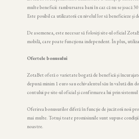
multe beneficii: rambursarea bani în caz că nu se joacă 30
Este posibil ca utilizatorii cu nivelul lor să beneficieze și d
De asemenea, este necesar să folosiți site-ul oficial ZotaB
mobilă, care poate funcționa independent. În plus, utilizato
Ofertele bonusului
ZotaBet oferă o varietate bogată de beneficii și încurajat
depună minim 1 euro sau echivalentul său în valută din dom
contului pe site-ul oficial și confirmarea lui prin sistemu
Oferirea bonusurilor diferă în funcție de jucătorii noii pro
mai multe. Totuși toate promisiunile sunt supuse condiții
noastre.