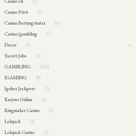
casino ch
1
Casino Privé
1
casino/betting/nutra
4
casino/gambling
7
Decor
5
Escort Jobs
1
GAMBLING
283
IGAMING
8
Igobet Jackpots
1
Kasyno Online
1
Kingmaker Casino
1
Lolajack
3
Lolajack Casino
1