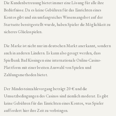
Die Kundenbetreuung bietet immer eine Lösung für alle ihre
Bedürfnisse. Da es keine Gebühren für das Einrichten eines
Kontos gibt und ein umfangreiches Wissensangebot auf der
Startseite bereitgestellt wurde, haben Spieler die Möglichkeit zu
sicheres Glücksspielen.
Die Marke ist nicht nur im deutschen Markt anerkannt, sondern
auch in anderen Ländern. Es kann also gesagt werden, dass
Spielbank Bad Kissingen eine internationale Online-Casino-
Plattform mit einer breiten Auswahl von Spielen und
Zahlungsmethoden bietet.
Der Mindesteinzahlevorgang beträgt 20 € und die
Umsatzbedingungen des Casinos sind ziemlich moderat. Es gibt
keine Gebühren für das Einrichten eines Kontos, was Spieler
auffordert hier ihre Zeit zu verbringen.