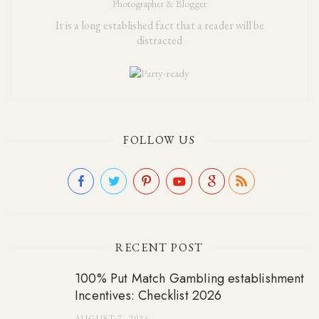
Photographer & Blogger
It is a long established fact that a reader will be
distracted
FOLLOW US
RECENT POST
100% Put Match Gambling establishment
Incentives: Checklist 2026
AUGUST 7, 2026