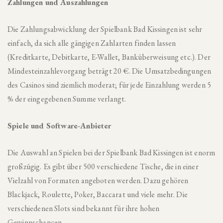
Zahlungen und Auszahlungen
Die Zahlungsabwicklung der Spielbank Bad Kissingen ist sehr
einfach, da sich alle gängigen Zahlarten finden lassen
(Kreditkarte, Debitkarte, E-Wallet, Banküberweisung etc.). Der
Mindesteinzahlevorgang beträgt 20 €. Die Umsatzbedingungen
des Casinos sind ziemlich moderat; für jede Einzahlung werden 5
% der eingegebenen Summe verlangt.
Spiele und Software-Anbieter
Die Auswahl an Spielen bei der Spielbank Bad Kissingen ist enorm
großzügig. Es gibt über 500 verschiedene Tische, die in einer
Vielzahl von Formaten angeboten werden. Dazu gehören
Blackjack, Roulette, Poker, Baccarat und viele mehr. Die
verschiedenen Slots sind bekannt für ihre hohen
Gewinnschancen.