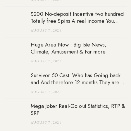
$200 No-deposit Incentive two hundred
Totally free Spins A real income You
Casinos
AUGUST 7, 2026
Huge Area Now : Big Isle News,
Climate, Amusement & Far more
AUGUST 7, 2026
Survivor 50 Cast: Who has Going back
and And therefore 12 months They are
Out of
AUGUST 7, 2026
Mega Joker Real-Go out Statistics, RTP &
SRP
AUGUST 7, 2026