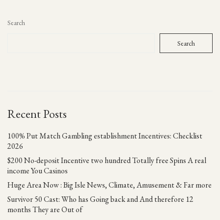
Search
Search
Recent Posts
100% Put Match Gambling establishment Incentives: Checklist
2026
$200 No-deposit Incentive two hundred Totally free Spins A real
income You Casinos
Huge Area Now : Big Isle News, Climate, Amusement & Far more
Survivor 50 Cast: Who has Going back and And therefore 12
months They are Out of