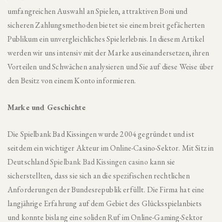
umfangreichen Auswahl an Spielen, attraktiven Boni und
sicheren Zahlungsmethoden bietet sie einem breit gefächerten
Publikum ein unvergleichliches Spielerlebnis. In diesem Artikel
werden wir uns intensiv mit der Marke auseinandersetzen, ihren
Vorteilen und Schwächen analysieren und Sie auf diese Weise über
den Besitz von einem Konto informieren.
Marke und Geschichte
Die Spielbank Bad Kissingen wurde 2004 gegründet und ist
seitdem ein wichtiger Akteur im Online-Casino-Sektor. Mit Sitz in
Deutschland
Spielbank Bad Kissingen casino
kann sie
sicherstellten, dass sie sich an die spezifischen rechtlichen
Anforderungen der Bundesrepublik erfüllt. Die Firma hat eine
langjährige Erfahrung auf dem Gebiet des Glücksspielanbiets
und konnte bislang eine soliden Ruf im Online-Gaming-Sektor