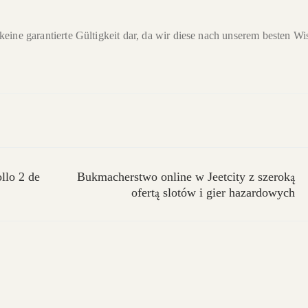
 keine garantierte Gültigkeit dar, da wir diese nach unserem besten Wi
llo 2 de
Bukmacherstwo online w Jeetcity z szeroką
ofertą slotów i gier hazardowych