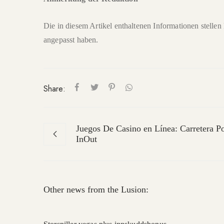
Die in diesem Artikel enthaltenen Informationen stellen
angepasst haben.
Share:
Juegos De Casino en Línea: Carretera Po
InOut
Other news from the Lusion: