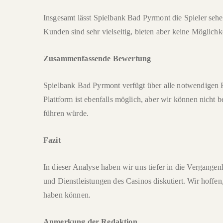
Insgesamt lässt Spielbank Bad Pyrmont die Spieler sehe
Kunden sind sehr vielseitig, bieten aber keine Möglich
Zusammenfassende Bewertung
Spielbank Bad Pyrmont verfügt über alle notwendigen F
Plattform ist ebenfalls möglich, aber wir können nicht 
führen würde.
Fazit
In dieser Analyse haben wir uns tiefer in die Vergange
und Dienstleistungen des Casinos diskutiert. Wir hoffen
haben können.
Anmerkung der Redaktion