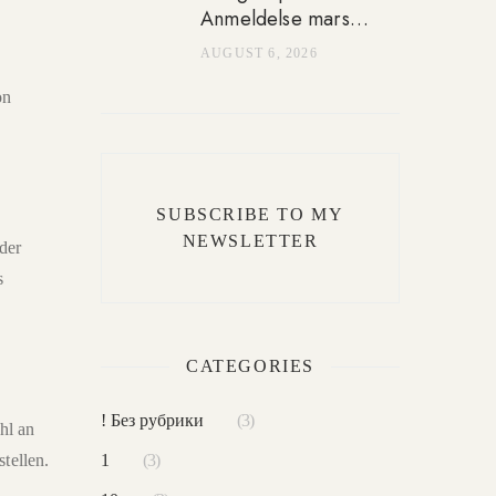
Anmeldelse mars
beauty and the beast
AUGUST 6, 2026
Slot 2026, Bonus
opptil 2500
on
Beklageligvis
SUBSCRIBE TO MY
NEWSLETTER
der
s
CATEGORIES
! Без рубрики
3
hl an
tellen.
1
3