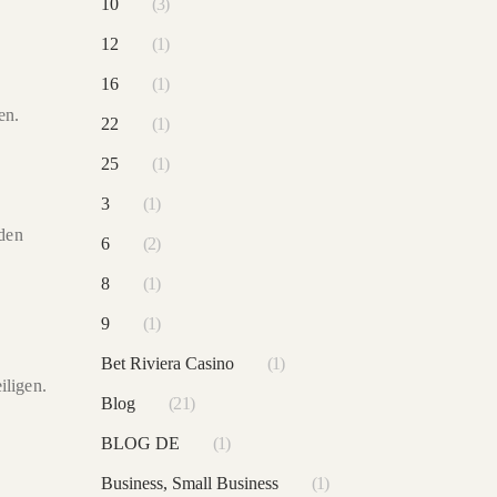
10
3
12
1
16
1
en.
22
1
25
1
3
1
 den
6
2
8
1
9
1
Bet Riviera Casino
1
iligen.
blog
21
BLOG DE
1
Business, Small Business
1