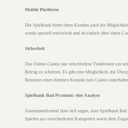
Mobile Plattform
Die Spielbank bietet ihren Kunden auch die Möglichkei
wurde speziell entwickelt und ist einfach über einen C
Sicherheit
Das Online-Casino hat verschiedene Funktionen um sein
Betrug zu schützen. Es gibt eine Möglichkeit, die Über
Benutzer einen direkten Kontakt zum Casino unterhalte
Spielbank Bad Pyrmont: eine Analyse
Zusammenfassend lässt sich sagen, dass Spielbank Bad P
Spielen aus verschiedenen Kategorien sowie dem Zugang 