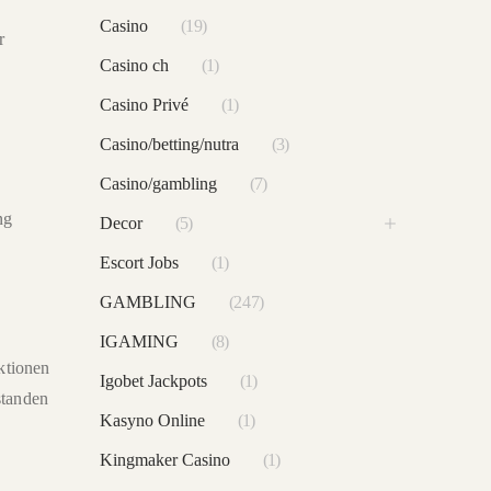
casino
19
r
casino ch
1
Casino Privé
1
casino/betting/nutra
3
casino/gambling
7
ng
Decor
5
Escort Jobs
1
GAMBLING
247
IGAMING
8
ktionen
Igobet Jackpots
1
standen
Kasyno Online
1
Kingmaker Casino
1