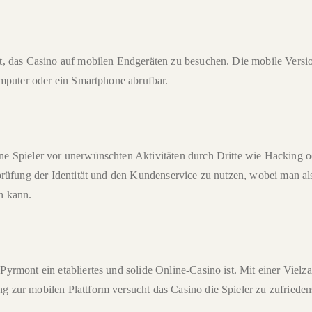
t, das Casino auf mobilen Endgeräten zu besuchen. Die mobile Versi
omputer oder ein Smartphone abrufbar.
e Spieler vor unerwünschten Aktivitäten durch Dritte wie Hacking o
prüfung der Identität und den Kundenservice zu nutzen, wobei man al
n kann.
yrmont ein etabliertes und solide Online-Casino ist. Mit einer Vielza
zur mobilen Plattform versucht das Casino die Spieler zu zufriedens