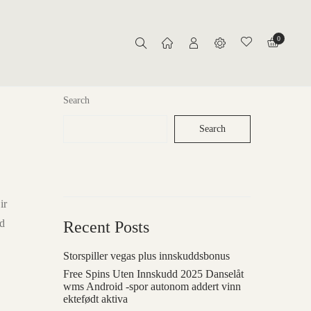
0
Search
Search
ir
nd
Recent Posts
Storspiller vegas plus innskuddsbonus
Free Spins Uten Innskudd 2025 Danselåt
wms Android -spor autonom addert vinn
ektefødt aktiva