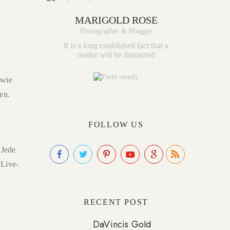
MARIGOLD ROSE
Photographer & Blogger
It is a long established fact that a
reader will be distracted
owie
en.
FOLLOW US
 Jede
 Live-
RECENT POST
DaVincis Gold