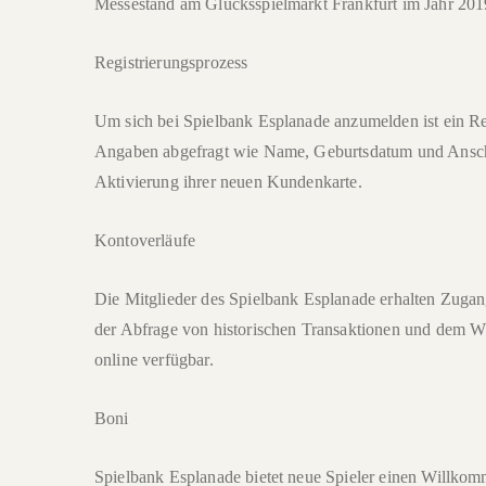
Messestand am Glücksspielmarkt Frankfurt im Jahr 2019
Registrierungsprozess
Um sich bei Spielbank Esplanade anzumelden ist ein Reg
Angaben abgefragt wie Name, Geburtsdatum und Anschrif
Aktivierung ihrer neuen Kundenkarte.
Kontoverläufe
Die Mitglieder des Spielbank Esplanade erhalten Zugan
der Abfrage von historischen Transaktionen und dem Wä
online verfügbar.
Boni
Spielbank Esplanade bietet neue Spieler einen Willkom