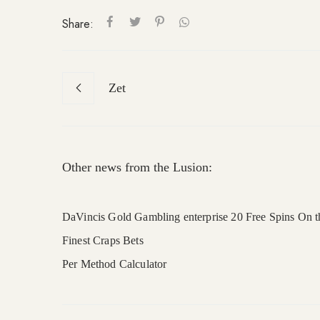
Share:
Zet
Other news from the Lusion:
DaVincis Gold Gambling enterprise 20 Free Spins On t
Finest Craps Bets
Per Method Calculator