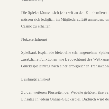
Die Spieler können sich jederzeit an den Kundendienst
müssen sich lediglich im Mitgliederauftritt anmelden,
Casino zu erhalten.
Nutzererfahrung
Spielbank Esplanade bietet eine sehr angenehme Spiele
zusätzliche Funktionen wie Beobachtung des Wettkampf
Glücksspieleintrag nach einer erfolgreichen Transaktion
Leistungsfähigkeit
Zu den weiteren Plusseiten der Website gehören ihre 
Einsätze in jedem Online-Glücksspiel. Dadurch wird de