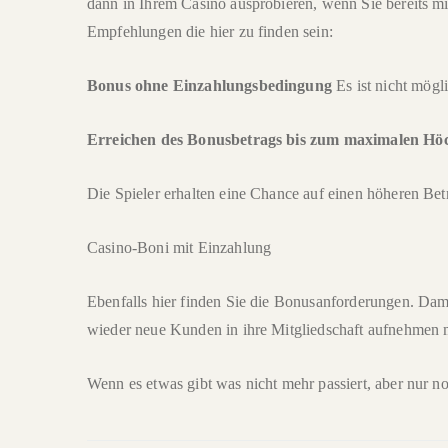
dann in Ihrem Casino ausprobieren, wenn Sie bereits mi
Empfehlungen die hier zu finden sein:
Bonus ohne Einzahlungsbedingung
Es ist nicht mög
Erreichen des Bonusbetrags bis zum maximalen Hö
Die Spieler erhalten eine Chance auf einen höheren Be
Casino-Boni mit Einzahlung
Ebenfalls hier finden Sie die Bonusanforderungen. Dami
wieder neue Kunden in ihre Mitgliedschaft aufnehmen m
Wenn es etwas gibt was nicht mehr passiert, aber nur no