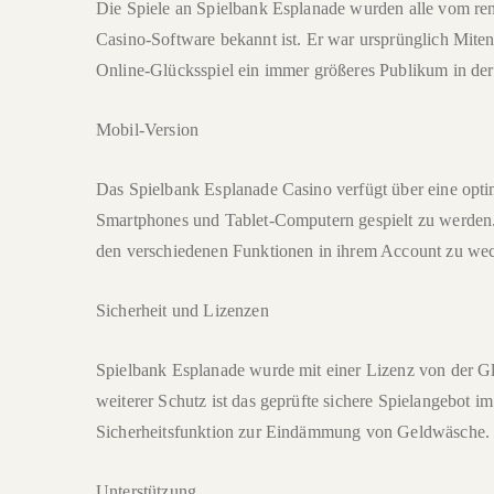
Die Spiele an Spielbank Esplanade wurden alle vom ren
Casino-Software bekannt ist. Er war ursprünglich Miten
Online-Glücksspiel ein immer größeres Publikum in der 
Mobil-Version
Das Spielbank Esplanade Casino verfügt über eine optimi
Smartphones und Tablet-Computern gespielt zu werden.
den verschiedenen Funktionen in ihrem Account zu wec
Sicherheit und Lizenzen
Spielbank Esplanade wurde mit einer Lizenz von der Glüc
weiterer Schutz ist das geprüfte sichere Spielangebot i
Sicherheitsfunktion zur Eindämmung von Geldwäsche.
Unterstützung