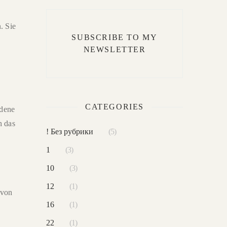
. Sie
SUBSCRIBE TO MY
s
NEWSLETTER
CATEGORIES
edene
h das
! Без рубрики
5
1
3
10
3
12
1
 von
16
1
22
1