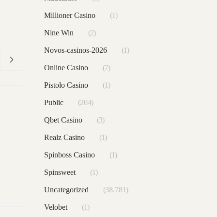
Millioner Casino
1
Nine Win
2
novos-casinos-2026
1
Online Casino
7
Pistolo Casino
1
public
204
Qbet Casino
3
Realz Casino
1
Spinboss Casino
1
Spinsweet
1
Uncategorized
38,781
Velobet
1