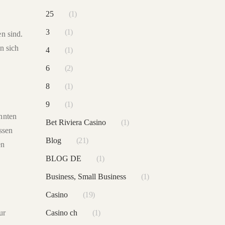
25
1
3
1
n sind.
n sich
4
1
6
2
8
1
9
1
nnten
Bet Riviera Casino
1
ssen
blog
21
en
BLOG DE
1
Business, Small Business
1
casino
19
ur
casino ch
1