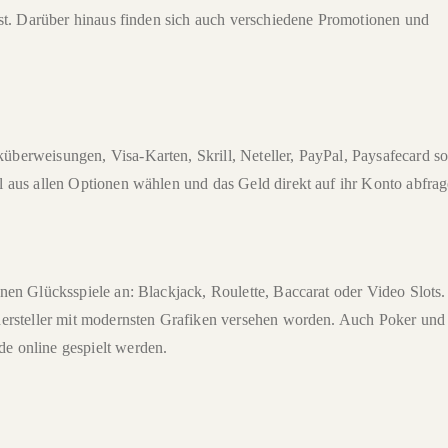
ist. Darüber hinaus finden sich auch verschiedene Promotionen und
berweisungen, Visa-Karten, Skrill, Neteller, PayPal, Paysafecard s
 aus allen Optionen wählen und das Geld direkt auf ihr Konto abfrag
nen Glücksspiele an: Blackjack, Roulette, Baccarat oder Video Slots.
hersteller mit modernsten Grafiken versehen worden. Auch Poker und
e online gespielt werden.