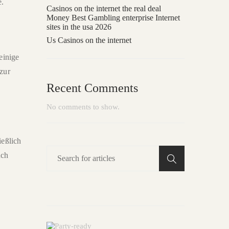
e.
Casinos on the internet the real deal
Money Best Gambling enterprise Internet
sites in the usa 2026
Us Casinos on the internet
einige
zur
Recent Comments
No comments to show.
ießlich
uch