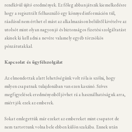
rendkívül újító eredmények. Ez főleg abban játszik kiemelkedésre
hogy a regisztrált felhasználó egy könnyed információn túl,
ráadásul nem érthet el mást az alkalmazáson belülről kivételve az
utolsót mint olyan nagyon jó és biztonságos fizetési szolgáltatást
akinek ki kell adni a nevére valamely egyéb törzsökös
pénzátutakkal.
Kapcsolat és ügyfélszolgálat
Az elmondottak alatt lehetőségünk volt róla is szólni, hogy
milyen csapatnak tulajdonában van ezen kaszinó. Szíves
megfigyelések eredményeiből jövhet rá a használhatóságuk arra,
miért jók ezek az emberek.
Sokat emlegettük már ezeket az embereket mint csapatot de
nem tartottunk volna bele ebben külön szakába. Ennek után