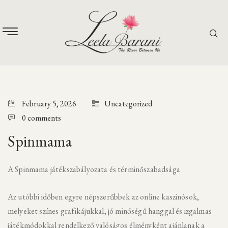
February 5, 2026
Uncategorized
0 comments
Spinmama
A Spinmama játékszabályozata és términőszabadsága
Az utóbbi időben egyre népszerűbbek az online kaszinósok,
melyeket színes grafikájukkal, jó minőségű hanggal és izgalmas
játékmódokkal rendelkező valóságos élményként ajánlanak a