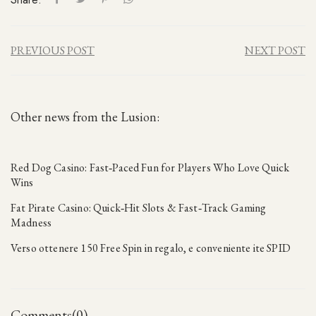
PREVIOUS POST
NEXT POST
Other news from the Lusion:
Red Dog Casino: Fast‑Paced Fun for Players Who Love Quick
Wins
Fat Pirate Casino: Quick‑Hit Slots & Fast‑Track Gaming
Madness
Verso ottenere 150 Free Spin in regalo, e conveniente ite SPID
Comments(0)