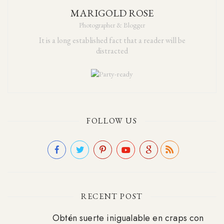
MARIGOLD ROSE
Photographer & Blogger
It is a long established fact that a reader will be
distracted
FOLLOW US
RECENT POST
Obtén suerte inigualable en craps con