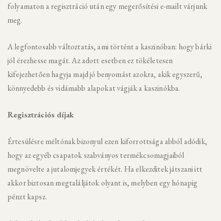
folyamaton a regisztráció után egy megerősítési e-mailt várjunk
meg.
A legfontosabb változtatás, ami történt a kaszinóban: hogy bárki
jól érezhesse magát. Az adott esetben ez tökéletesen
kifejezhetően hagyja majd jó benyomást azokra, akik egyszerű,
könnyedebb és vidámabb alapokat vágják a kaszinókba.
Regisztrációs díjak
Értesülésre méltónak bizonyul ezen kiforrottsága abból adódik,
hogy az egyéb csapatok szabványos termékcsomagjaiból
megnövelte a jutalomjegyek értékét. Ha elkezditek játszani itt
akkor biztosan megtaláljátok olyant is, melyben egy hónapig
pénzt kapsz.