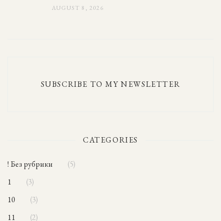
AUGUST 8, 2026
SUBSCRIBE TO MY NEWSLETTER
CATEGORIES
! Без рубрики
5
1
3
10
3
11
2