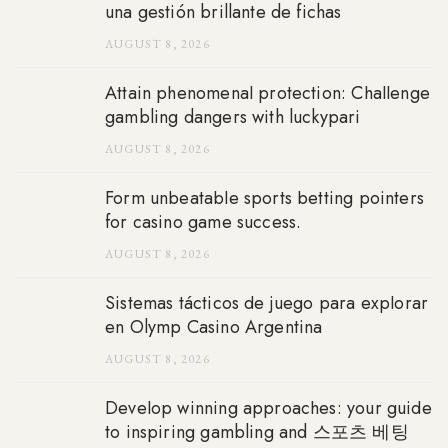
una gestión brillante de fichas
AUGUST 8, 2026
Attain phenomenal protection: Challenge
gambling dangers with luckypari
AUGUST 8, 2026
Form unbeatable sports betting pointers
for casino game success.
AUGUST 8, 2026
Sistemas tácticos de juego para explorar
en Olymp Casino Argentina
AUGUST 8, 2026
Develop winning approaches: your guide
to inspiring gambling and 스포츠 베팅