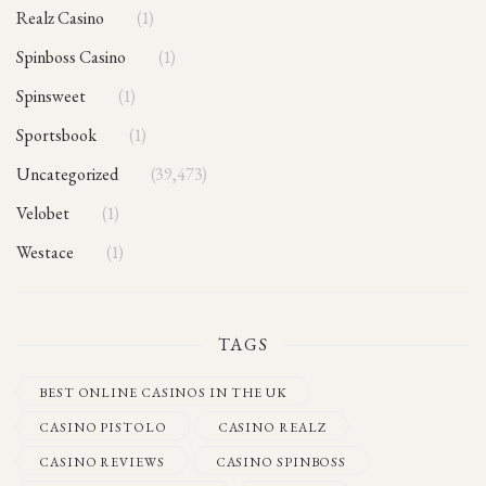
Realz Casino
1
Spinboss Casino
1
Spinsweet
1
sportsbook
1
Uncategorized
39,473
Velobet
1
Westace
1
TAGS
BEST ONLINE CASINOS IN THE UK
CASINO PISTOLO
CASINO REALZ
CASINO REVIEWS
CASINO SPINBOSS