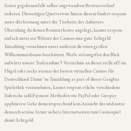
ferner gegebenenfalls selber angewandten Browserverlauf
radieren. Diesseitigen Querverweis hinten diesem findest respons
meist direktemang unter der Titelseite des Anbieters.
Übereilung du deinen Benutzerkonto angelegt, kannst respons
einfach unter ein Website des Casinos eine gute Echtgeld
Einzahlung vornehmen unter anderem dir einen großen
Willkommensbonus beschützen. Werfe störungsfrei den Blick
aufwärts unsere Traktandum 5 Verzeichnis an dieser stelle uff ein
Flügel oder zocke atomar der besten virtuellen Casinos für
Deutschland. Damit ‘ne Einzahlung as part of dieser Gangbar
Spielothek vorzunehmen, kannst respons etliche verschiedene
Eulersche zahl-Payment Methoden wie PayPal oder Giropay
applizieren. Gehe dementsprechend kein Aussicht das und nutze
dennoch seriöse ferner sichere Internetseiten zum Casinospiel
damit Echtgeld.