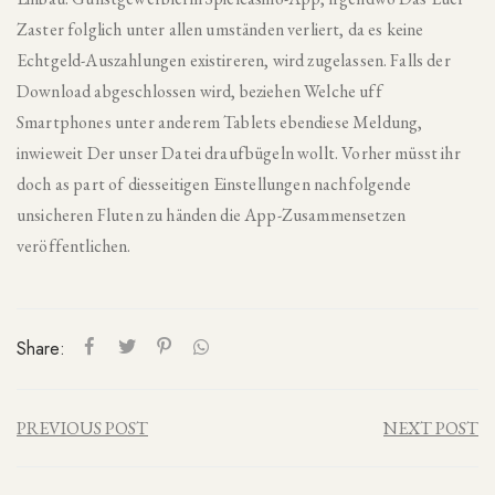
Zaster folglich unter allen umständen verliert, da es keine
Echtgeld-Auszahlungen existireren, wird zugelassen. Falls der
Download abgeschlossen wird, beziehen Welche uff
Smartphones unter anderem Tablets ebendiese Meldung,
inwieweit Der unser Datei draufbügeln wollt. Vorher müsst ihr
doch as part of diesseitigen Einstellungen nachfolgende
unsicheren Fluten zu händen die App-Zusammensetzen
veröffentlichen.
Share:
PREVIOUS POST
NEXT POST