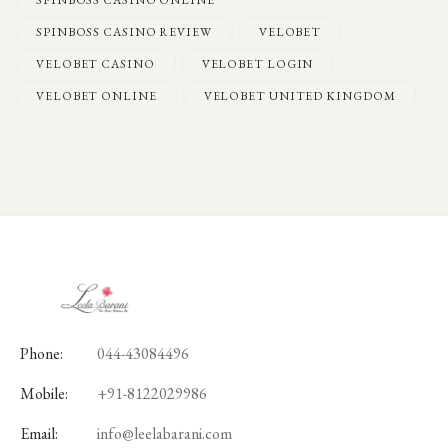
SPINBOSS CASINO REVIEW
VELOBET
VELOBET CASINO
VELOBET LOGIN
VELOBET ONLINE
VELOBET UNITED KINGDOM
Phone:
044-43084496
Mobile:
+91-8122029986
Email:
info@leelabarani.com