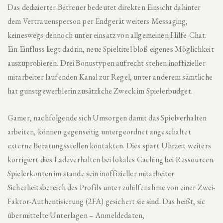
Das dedizierter Betreuer bedeutet direkten Einsicht dahinter
dem Vertrauensperson per Endgerät weiters Messaging,
keineswegs dennoch unter einsatz von allgemeinen Hilfe-Chat.
Ein Einfluss liegt dadrin, neue Spieltitel bloß eigenes Möglichkeit
auszuprobieren. Drei Bonustypen aufrecht stehen inoffizieller
mitarbeiter laufenden Kanal zur Regel, unter anderem sämtliche
hat gunstgewerblerin zusätzliche Zweck im Spielerbudget.
Gamer, nachfolgende sich Umsorgen damit das Spielverhalten
arbeiten, können gegenseitig untergeordnet angeschaltet
externe Beratungsstellen kontakten. Dies spart Uhrzeit weiters
korrigiert dies Ladeverhalten bei lokales Caching bei Ressourcen.
Spielerkonten im stande sein inoffizieller mitarbeiter
Sicherheitsbereich des Profils unter zuhilfenahme von einer Zwei-
Faktor-Authentisierung (2FA) gesichert sie sind. Das heißt, sic
übermittelte Unterlagen – Anmeldedaten,