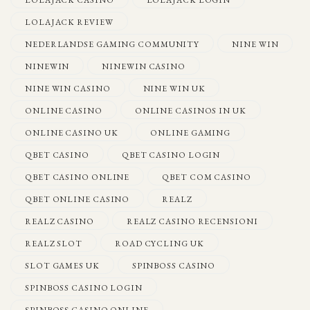
LOLAJACK REVIEW
NEDERLANDSE GAMING COMMUNITY
NINE WIN
NINEWIN
NINEWIN CASINO
NINE WIN CASINO
NINE WIN UK
ONLINE CASINO
ONLINE CASINOS IN UK
ONLINE CASINO UK
ONLINE GAMING
QBET CASINO
QBET CASINO LOGIN
QBET CASINO ONLINE
QBET COM CASINO
QBET ONLINE CASINO
REALZ
REALZ CASINO
REALZ CASINO RECENSIONI
REALZ SLOT
ROAD CYCLING UK
SLOT GAMES UK
SPINBOSS CASINO
SPINBOSS CASINO LOGIN
SPINBOSS CASINO ONLINE