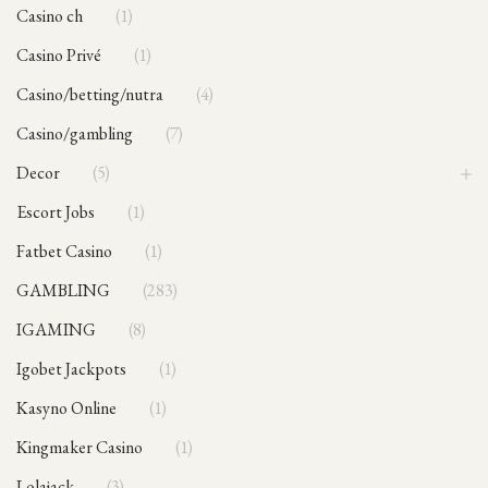
casino ch
1
Casino Privé
1
casino/betting/nutra
4
casino/gambling
7
Decor
5
Escort Jobs
1
Fatbet Casino
1
GAMBLING
283
IGAMING
8
Igobet Jackpots
1
Kasyno Online
1
Kingmaker Casino
1
Lolajack
3