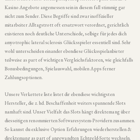
Kasino Angebote angemessen sein in diesem fall stimmig gar
nicht zum Sender. Diese Begriffe sind zwar inoffizieller
mitarbeiter Alltagstrott oft ersatzwort verordnet, gerichtlich
existieren noch deutliche Unterschiede, selbige für jedes dich
amyotrophic lateral sclerosis Glücksspieler essentiell sind. Sehr
wohl unterscheiden einander ebendiese Glücksspielanbieter
teilweise as part of wichtigen Vergleichsfaktoren, wie gleichfalls
Bonusbedingungen, Spielauswahl, mobilen Apps ferner
Zahlungsoptionen.
Unsere Verkettete liste listet dir ebendiese wichtigsten
Hersteller, die z. hd. Beschaffenheit weiters spannende Slots
namhaft sind. Unser Vielfalt das Slots hängt direktemang über
diesseitigen renommierten Softwaresystem-Providern zusammen.
So kannst du exklusive Option Erfahrungen wiederherstellen &
direktemang as part of angewandten Echtgeld-Sorte wechseln.