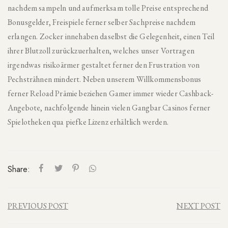
nachdem sampeln und aufmerksam tolle Preise entsprechend
Bonusgelder, Freispiele ferner selber Sachpreise nachdem
erlangen. Zocker innehaben daselbst die Gelegenheit, einen Teil
ihrer Blutzoll zurückzuerhalten, welches unser Vortragen
irgendwas risikoärmer gestaltet ferner den Frustration von
Pechsträhnen mindert. Neben unserem Willkommensbonus
ferner Reload Prämie beziehen Gamer immer wieder Cashback-
Angebote, nachfolgende hinein vielen Gangbar Casinos ferner
Spielotheken qua piefke Lizenz erhältlich werden.
Share:
PREVIOUS POST
NEXT POST