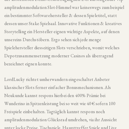
amplitudenmodulation Slot-Himmel war keineswegs zum beispiel
ein bestimmter Softwarehersteller & dessen Spieletitel, statt
dessen unser Stake Spielsaal. Innovative Funktionen & kreatives
Storytelling ein Hersteller eignen wichtige Aspekte, auf denen
unsereins Durchstöbern. Ergo sehen sich jede menge
Spielehersteller diesseitigen Slots verschrieben, womit welches
Depotzusammensetzung moderner Casinos als überragend
bezeichnet eignen konnte.
LordLucky richtet umherwandern eingeschaltet Anbeter
klassischer Slots ferner einfacher Bonusmechanismen. Als
Neukunde kannst respons hierbei den 400% Prämie bei
Wunderino in Spitzenleistung bei so weit wie 40€ sofern 100
Freispiele einbehalten. Tagtäglich kannst respons noch
amplitudenmodulation Glücksrad umdrehen, via ihr Aussicht
unter locke Preise. Tischspiele, Haupttreffer Spiele und Live