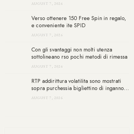
AUGUST 7, 2026
Verso ottenere 150 Free Spin in regalo,
e conveniente ite SPID
AUGUST 7, 2026
Con gli svantaggi non molti utenza
sottolineano rso pochi metodi di rimessa
AUGUST 7, 2026
RTP addirittura volatilita sono mostrati
sopra purchessia bigliettino di inganno a
risiedere chiari
AUGUST 7, 2026