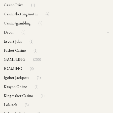
Casino Privé
1
casino/betting/nutra
4
casino/gambling
7
Decor
5
Escort Jobs
1
Fatbet Casino
1
GAMBLING
288
IGAMING
8
Igobet Jackpots
1
Kasyno Online
1
Kingmaker Casino
1
Lolajack
3