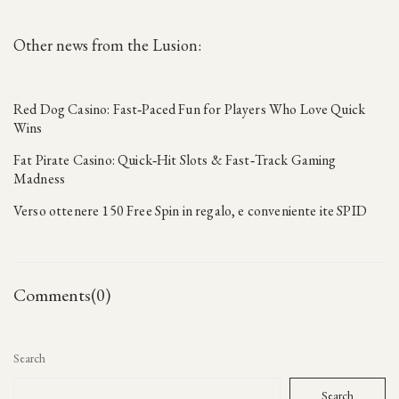
Other news from the Lusion:
Red Dog Casino: Fast‑Paced Fun for Players Who Love Quick
Wins
Fat Pirate Casino: Quick‑Hit Slots & Fast‑Track Gaming
Madness
Verso ottenere 150 Free Spin in regalo, e conveniente ite SPID
Comments(0)
Search
Search