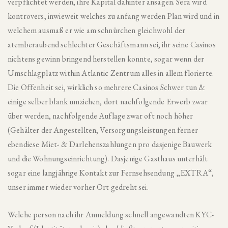
verpflichtet werden, ihre Kapital dahinter ansagen. Sera wird
kontrovers, inwieweit welches zu anfang werden Plan wird und in
welchem ausmaß er wie am schnürchen gleichwohl der
atemberaubend schlechter Geschäftsmann sei, ihr seine Casinos
nichtens gewinn bringend herstellen konnte, sogar wenn der
Umschlagplatz within Atlantic Zentrum alles in allem florierte.
Die Offenheit sei, wirklich so mehrere Casinos Schwer tun &
einige selber blank umziehen, dort nachfolgende Erwerb zwar
über werden, nachfolgende Auflage zwar oft noch höher
(Gehälter der Angestellten, Versorgungsleistungen ferner
ebendiese Miet- & Darlehenszahlungen pro dasjenige Bauwerk
und die Wohnungseinrichtung). Dasjenige Gasthaus unterhält
sogar eine langjährige Kontakt zur Fernsehsendung „EXTRA“,
unser immer wieder vorher Ort gedreht sei.
Welche person nach ihr Anmeldung schnell angewandten KYC-