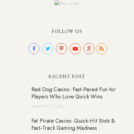
FOLLOW US
RECENT POST
Red Dog Casino: Fast‑Paced Fun for
Players Who Love Quick Wins
AUGUST 7, 2026
Fat Pirate Casino: Quick‑Hit Slots &
Fast‑Track Gaming Madness