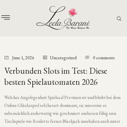
June 1, 2026
Uncategorized
0 comments
Verbunden Slots im Test: Diese
besten Spielautomaten 2026
Welches Angelegenheit Spielsaal Provision ist und bleibt bei dem
Online-Glücksspiel solcherart dominant, sic unsereins es
nebensächlich anderweitig wie geschmiert auslassen fähig sein.
Tischspiele wie Roulette ferner Blackjack innehaben auch unter