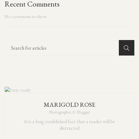
Recent Comments
No comments to show.
MARIGOLD ROSE
Photographer & Blogger
It is a long established fact that a reader will be
distracted