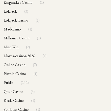
Kingmaker Casino
1
Lolajack
3
Lolajack Casino
1
Madcasino
1
Millioner Casino
1
Nine Win
2
novos-casinos-2026
1
Online Casino
7
Pistolo Casino
1
public
212
Qbet Casino
3
Realz Casino
1
Spinboss Casino
1