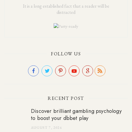
It is a long established fact that a reader will be
distracted
FOLLOW US
RECENT POST
Discover brilliant gambling psychology
to boost your dbbet play
AUGUST 7, 2026