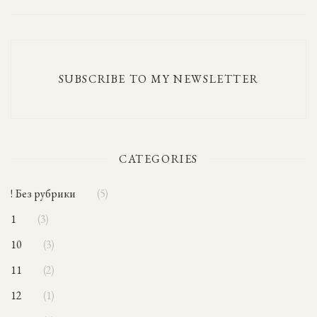
SUBSCRIBE TO MY NEWSLETTER
CATEGORIES
! Без рубрики
5
1
3
10
3
11
2
12
1