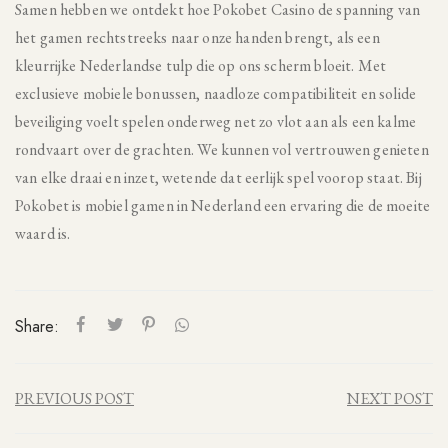
Samen hebben we ontdekt hoe Pokobet Casino de spanning van
het gamen rechtstreeks naar onze handen brengt, als een
kleurrijke Nederlandse tulp die op ons scherm bloeit. Met
exclusieve mobiele bonussen, naadloze compatibiliteit en solide
beveiliging voelt spelen onderweg net zo vlot aan als een kalme
rondvaart over de grachten. We kunnen vol vertrouwen genieten
van elke draai en inzet, wetende dat eerlijk spel voorop staat. Bij
Pokobet is mobiel gamen in Nederland een ervaring die de moeite
waard is.
Share:
PREVIOUS POST
NEXT POST