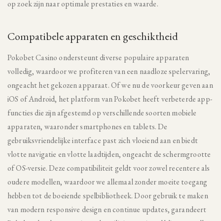
op zoek zijn naar optimale prestaties en waarde.
Compatibele apparaten en geschiktheid
Pokobet Casino ondersteunt diverse populaire apparaten
volledig, waardoor we profiteren van een naadloze spelervaring,
ongeacht het gekozen apparaat. Of we nu de voorkeur geven aan
iOS of Android, het platform van Pokobet heeft verbeterde app-
functies die zijn afgestemd op verschillende soorten mobiele
apparaten, waaronder smartphones en tablets. De
gebruiksvriendelijke interface past zich vloeiend aan en biedt
vlotte navigatie en vlotte laadtijden, ongeacht de schermgrootte
of OS-versie. Deze compatibiliteit geldt voor zowel recentere als
oudere modellen, waardoor we allemaal zonder moeite toegang
hebben tot de boeiende spelbibliotheek. Door gebruik te maken
van modern responsive design en continue updates, garandeert