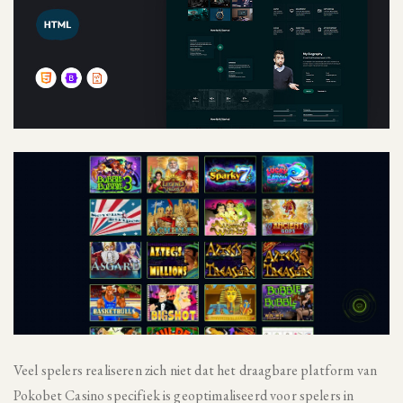
Veel spelers realiseren zich niet dat het draagbare platform van
Pokobet Casino specifiek is geoptimaliseerd voor spelers in