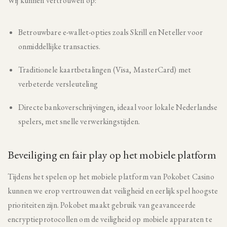
Wij kunnen vertrouwen op:
Betrouwbare e-wallet-opties zoals Skrill en Neteller voor
onmiddellijke transacties.
Traditionele kaartbetalingen (Visa, MasterCard) met
verbeterde versleuteling
Directe bankoverschrijvingen, ideaal voor lokale Nederlandse
spelers, met snelle verwerkingstijden.
Beveiliging en fair play op het mobiele platform
Tijdens het spelen op het mobiele platform van Pokobet Casino
kunnen we erop vertrouwen dat veiligheid en eerlijk spel hoogste
prioriteiten zijn. Pokobet maakt gebruik van geavanceerde
encryptieprotocollen om de veiligheid op mobiele apparaten te