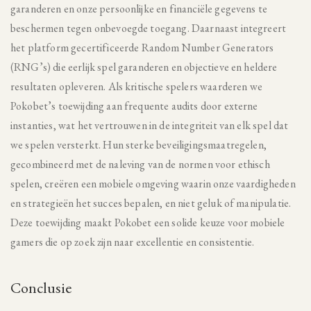
garanderen en onze persoonlijke en financiële gegevens te
beschermen tegen onbevoegde toegang. Daarnaast integreert
het platform gecertificeerde Random Number Generators
(RNG’s) die eerlijk spel garanderen en objectieve en heldere
resultaten opleveren. Als kritische spelers waarderen we
Pokobet’s toewijding aan frequente audits door externe
instanties, wat het vertrouwen in de integriteit van elk spel dat
we spelen versterkt. Hun sterke beveiligingsmaatregelen,
gecombineerd met de naleving van de normen voor ethisch
spelen, creëren een mobiele omgeving waarin onze vaardigheden
en strategieën het succes bepalen, en niet geluk of manipulatie.
Deze toewijding maakt Pokobet een solide keuze voor mobiele
gamers die op zoek zijn naar excellentie en consistentie.
Conclusie