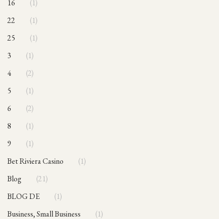
16
1
22
1
25
1
3
1
4
2
5
1
6
2
8
1
9
1
Bet Riviera Casino
1
blog
21
BLOG DE
1
Business, Small Business
1