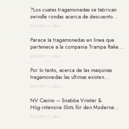
?Los cuales tragamonedas se fabrican
swindle rondas acerca de descuento
desplazandolo hacia el pelo giros
AUGUST 7, 2026
regalado?
Parece la tragamonedas en linea que
pertenece a la compania Trampa Rake
Playing
AUGUST 7, 2026
Por lo tanto, acerca de las maquinas
tragamonedas las ultimas existen
ingresos que superan las posibilidades
AUGUST 7, 2026
referente good x o bien mayormente
NV Casino – Snabba Vinster &
Hög‑intensiva Slots för den Moderna
Spelaren
AUGUST 7, 2026