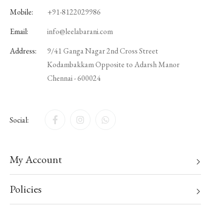
Mobile:
+91-8122029986
Email:
info@leelabarani.com
Address:
9/41 Ganga Nagar 2nd Cross Street
Kodambakkam Opposite to Adarsh Manor
Chennai - 600024
Social:
My Account
Policies