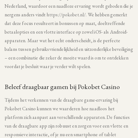
Nederland, waardoor een naadloze ervaring wordt geboden die je
nergens anders vindt
https://pokobet.nl/
. We hebben gemerkt
dat deze focus resulteert in bonussen op maat, doeltreffende
betaalopties en een vlotte interface op zowel iOS- als Android-
apparaten. Maar wat het echt onderscheidt, is de perfecte
balans tussen gebruiksvriendelijkheid en uitzonderlijke beveiliging
– een combinatie die zeker de moeite waard is om te ontdekken
voordat je besluit waar je verder wilt spelen.
Beleef draagbaar gamen bij Pokobet Casino
Tijdens het verkennen van de draagbare game-ervaring bij
Pokobet Casino kunnen we waarderen hoe naadloos het
platform zich aanpast aan verschillende apparaten. De functies
van de draagbare app zijn robuust en zorgen voor een vlotte en
responsieve interactie, of je nu een smartphone of tablet