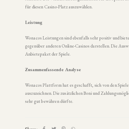
für diesen Casino-Platz auszuwählen.
Leistung
Wonacos Leistungen sind ebenfalls sehr positiv und biete
gegenüber anderen Online-Casinos darstellen. Die Auswa
Anbietepaket der Spiele.
Zusammenfassende Analyse
Wonacos Plattform hat es geschafft, sich von den Spiel
auszuzeichnen. Die zusätzlichen Boni und Zahlungsmöglich
sehr gut bewähren dürfte.