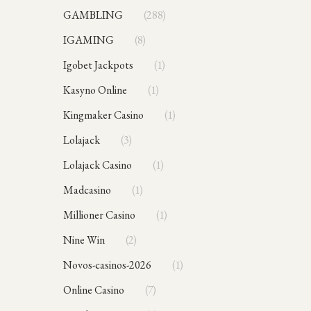
GAMBLING
288
IGAMING
8
Igobet Jackpots
1
Kasyno Online
1
Kingmaker Casino
1
Lolajack
3
Lolajack Casino
1
Madcasino
1
Millioner Casino
1
Nine Win
2
novos-casinos-2026
1
Online Casino
7