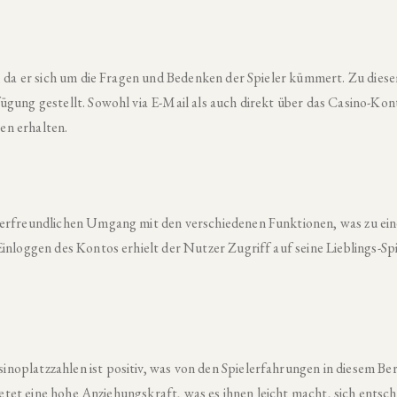
s, da er sich um die Fragen und Bedenken der Spieler kümmert. Zu dies
ügung gestellt. Sowohl via E-Mail als auch direkt über das Casino-Kon
en erhalten.
zerfreundlichen Umgang mit den verschiedenen Funktionen, was zu ein
inloggen des Kontos erhielt der Nutzer Zugriff auf seine Lieblings-Sp
oplatzzahlen ist positiv, was von den Spielerfahrungen in diesem Ber
bietet eine hohe Anziehungskraft, was es ihnen leicht macht, sich entsc