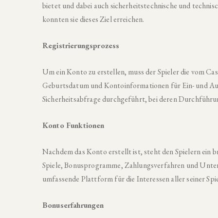
bietet und dabei auch sicherheitstechnische und techn
konnten sie dieses Ziel erreichen.
Registrierungsprozess
Um ein Konto zu erstellen, muss der Spieler die vom 
Geburtsdatum und Kontoinformationen für Ein- und Aus
Sicherheitsabfrage durchgeführt, bei deren Durchführung
Konto Funktionen
Nachdem das Konto erstellt ist, steht den Spielern ein 
Spiele, Bonusprogramme, Zahlungsverfahren und Unters
umfassende Plattform für die Interessen aller seiner Spie
Bonuserfahrungen