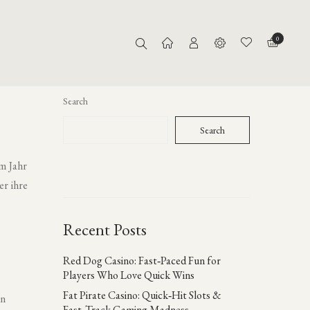
0
Search
Search
m Jahr
er ihre
Recent Posts
Red Dog Casino: Fast‑Paced Fun for
Players Who Love Quick Wins
Fat Pirate Casino: Quick‑Hit Slots &
en
Fast‑Track Gaming Madness