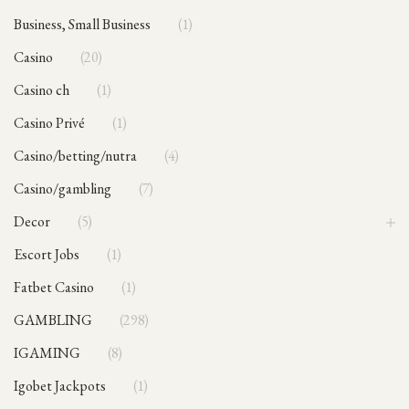
Business, Small Business
1
casino
20
casino ch
1
Casino Privé
1
casino/betting/nutra
4
casino/gambling
7
Decor
5
Escort Jobs
1
Fatbet Casino
1
GAMBLING
298
IGAMING
8
Igobet Jackpots
1