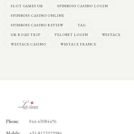
SLOT GAMES UK
SPINBOSS CASINO LOGIN
SPINBOSS CASINO ONLINE
SPINBOSS CASINO REVIEW
TAG
UK ROAD TRIP
VELOBET LOGIN
WESTACE
WESTACE CASINO
WESTACE FRANCE
Phone:
044-43084496
Mobile:
+91-8122029986