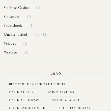
Spinboss Casino
1
Spinsweet
1
sportsbook
1
Uncategorized
39,712
Velobet
1
Westace
1
TAGS
BEST ONLINE CASINOS IN THE UK
CASINO REALZ
CASINO REVIEWS
CASINO SPINBOSS
CASINO WESTACE
CONNESSIONI ONLINE
CULTURA DIGITAL