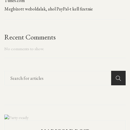
Tunes.com
Megbízott weboldalak, ahol PayPal-t kell fizetnie
Recent Comments
No comments to show.