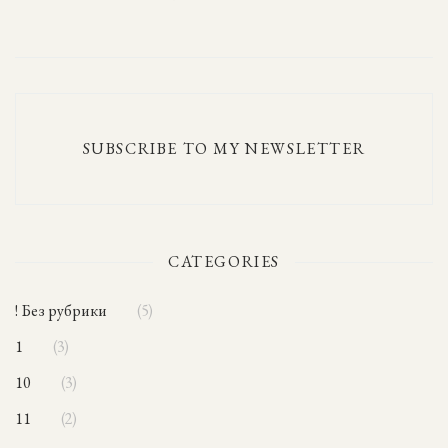
SUBSCRIBE TO MY NEWSLETTER
CATEGORIES
! Без рубрики
5
1
3
10
3
11
2