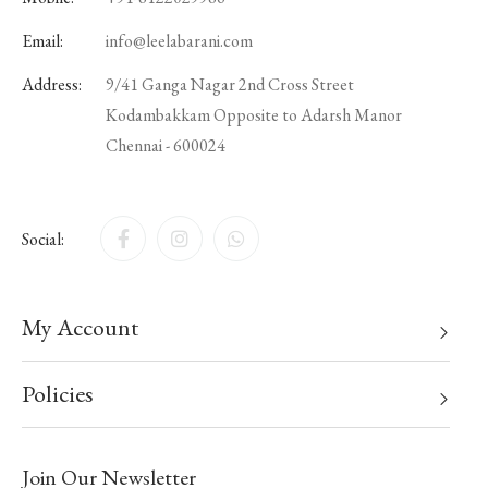
Email:
info@leelabarani.com
Address:
9/41 Ganga Nagar 2nd Cross Street
Kodambakkam Opposite to Adarsh Manor
Chennai - 600024
Social:
My Account
Policies
Join Our Newsletter