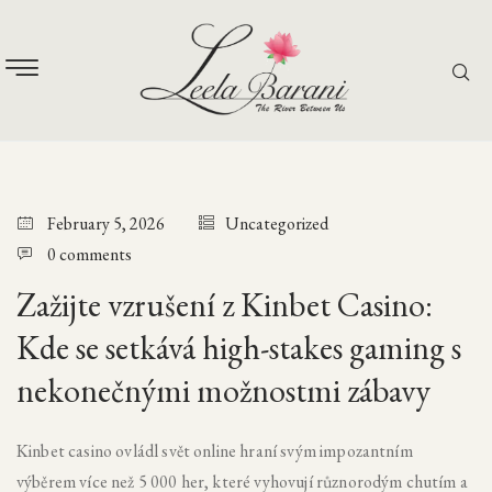
February 5, 2026
Uncategorized
0 comments
Zažijte vzrušení z Kinbet Casino:
Kde se setkává high-stakes gaming s
nekonečnými možnostmi zábavy
Kinbet casino ovládl svět online hraní svým impozantním
výběrem více než 5 000 her, které vyhovují různorodým chutím a