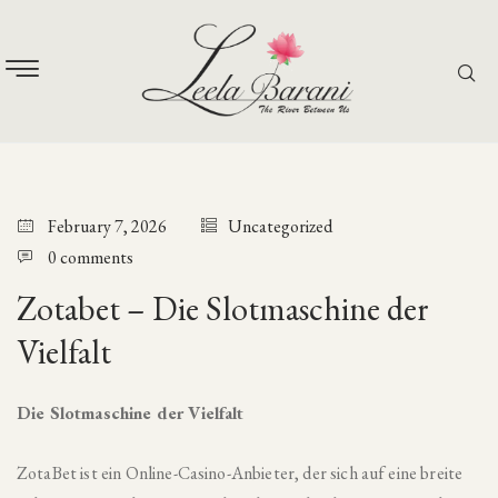
February 7, 2026
Uncategorized
0 comments
Zotabet – Die Slotmaschine der
Vielfalt
Die Slotmaschine der Vielfalt
ZotaBet ist ein Online-Casino-Anbieter, der sich auf eine breite