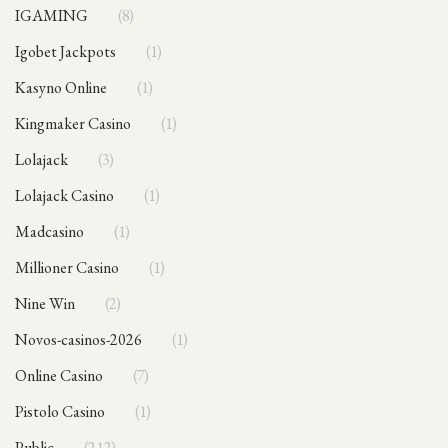
IGAMING
8
Igobet Jackpots
1
Kasyno Online
1
Kingmaker Casino
1
Lolajack
3
Lolajack Casino
1
Madcasino
1
Millioner Casino
1
Nine Win
2
novos-casinos-2026
1
Online Casino
7
Pistolo Casino
1
public
212