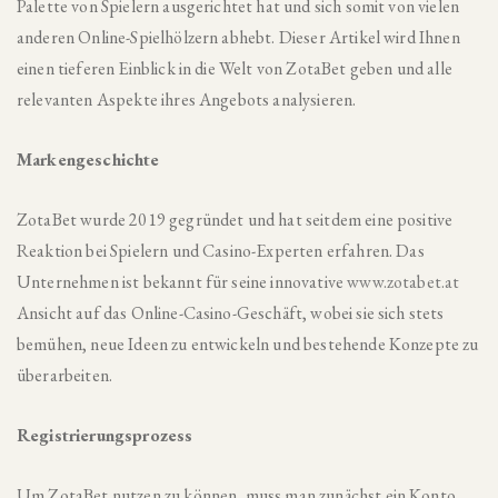
Palette von Spielern ausgerichtet hat und sich somit von vielen
anderen Online-Spielhölzern abhebt. Dieser Artikel wird Ihnen
einen tieferen Einblick in die Welt von ZotaBet geben und alle
relevanten Aspekte ihres Angebots analysieren.
Markengeschichte
ZotaBet wurde 2019 gegründet und hat seitdem eine positive
Reaktion bei Spielern und Casino-Experten erfahren. Das
Unternehmen ist bekannt für seine innovative
www.zotabet.at
Ansicht auf das Online-Casino-Geschäft, wobei sie sich stets
bemühen, neue Ideen zu entwickeln und bestehende Konzepte zu
überarbeiten.
Registrierungsprozess
Um ZotaBet nutzen zu können, muss man zunächst ein Konto