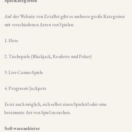
Spielkategorien
Auf der Website von ZotaBet gibt es mehrere große Kategorien
mit verschiedenen Arten von Spielen:
1. Slots
2. Tischspiele (Blackjack, Roulette und Poker)
3. Live-Casino-Spiele
4. Progressiv Jackpots
Es ist auch möglich, sich selbst einen Spielstil oder eine
bestimmte Art von Spiel zu suchen.
Softwareanbieter