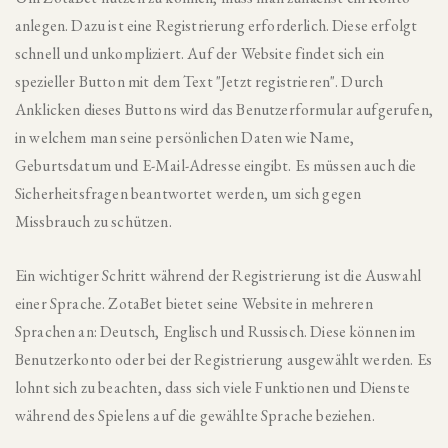
anlegen. Dazu ist eine Registrierung erforderlich. Diese erfolgt
schnell und unkompliziert. Auf der Website findet sich ein
spezieller Button mit dem Text "Jetzt registrieren". Durch
Anklicken dieses Buttons wird das Benutzerformular aufgerufen,
in welchem man seine persönlichen Daten wie Name,
Geburtsdatum und E-Mail-Adresse eingibt. Es müssen auch die
Sicherheitsfragen beantwortet werden, um sich gegen
Missbrauch zu schützen.
Ein wichtiger Schritt während der Registrierung ist die Auswahl
einer Sprache. ZotaBet bietet seine Website in mehreren
Sprachen an: Deutsch, Englisch und Russisch. Diese können im
Benutzerkonto oder bei der Registrierung ausgewählt werden. Es
lohnt sich zu beachten, dass sich viele Funktionen und Dienste
während des Spielens auf die gewählte Sprache beziehen.