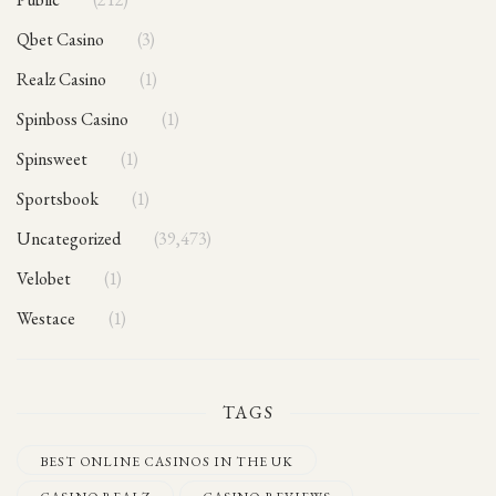
Qbet Casino
3
Realz Casino
1
Spinboss Casino
1
Spinsweet
1
sportsbook
1
Uncategorized
39,473
Velobet
1
Westace
1
TAGS
BEST ONLINE CASINOS IN THE UK