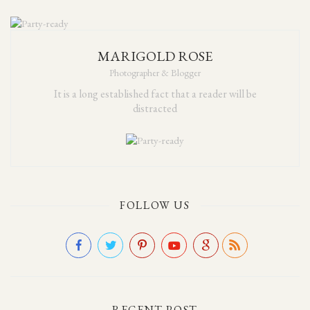
MARIGOLD ROSE
Photographer & Blogger
It is a long established fact that a reader will be
distracted
FOLLOW US
RECENT POST