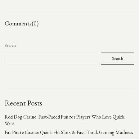
Comments(0)
Search
Search
Recent Posts
Red Dog Casino: Fast‑Paced Fun for Players Who Love Quick
Wins
Fat Pirate Casino: Quick‑Hit Slots & Fast‑Track Gaming Madness