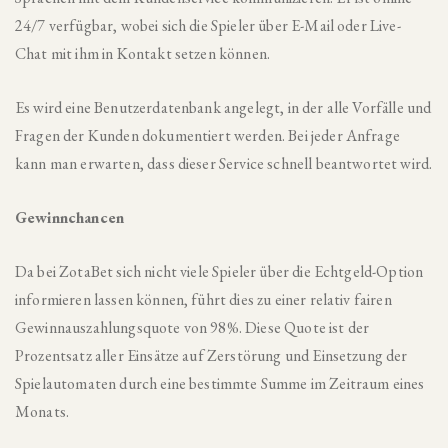
24/7 verfügbar, wobei sich die Spieler über E-Mail oder Live-
Chat mit ihm in Kontakt setzen können.
Es wird eine Benutzerdatenbank angelegt, in der alle Vorfälle und
Fragen der Kunden dokumentiert werden. Bei jeder Anfrage
kann man erwarten, dass dieser Service schnell beantwortet wird.
Gewinnchancen
Da bei ZotaBet sich nicht viele Spieler über die Echtgeld-Option
informieren lassen können, führt dies zu einer relativ fairen
Gewinnauszahlungsquote von 98%. Diese Quote ist der
Prozentsatz aller Einsätze auf Zerstörung und Einsetzung der
Spielautomaten durch eine bestimmte Summe im Zeitraum eines
Monats.