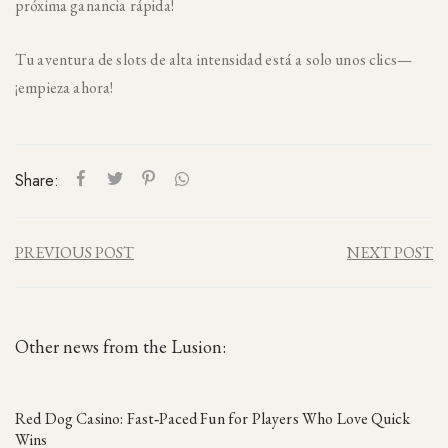
próxima ganancia rápida!
Tu aventura de slots de alta intensidad está a solo unos clics—
¡empieza ahora!
Share:
PREVIOUS POST
NEXT POST
Other news from the Lusion:
Red Dog Casino: Fast‑Paced Fun for Players Who Love Quick
Wins