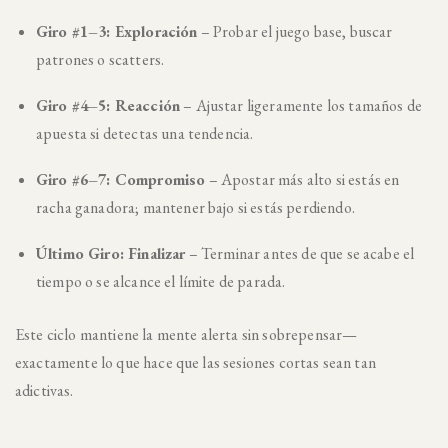
Giro #1–3: Exploración
– Probar el juego base, buscar
patrones o scatters.
Giro #4–5: Reacción
– Ajustar ligeramente los tamaños de
apuesta si detectas una tendencia.
Giro #6–7: Compromiso
– Apostar más alto si estás en
racha ganadora; mantener bajo si estás perdiendo.
Último Giro: Finalizar
– Terminar antes de que se acabe el
tiempo o se alcance el límite de parada.
Este ciclo mantiene la mente alerta sin sobrepensar—
exactamente lo que hace que las sesiones cortas sean tan
adictivas.