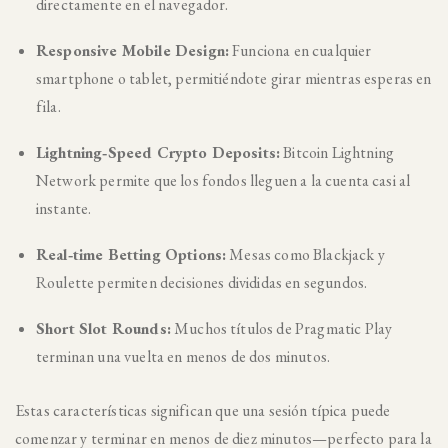
directamente en el navegador.
Responsive Mobile Design:
Funciona en cualquier
smartphone o tablet, permitiéndote girar mientras esperas en
fila.
Lightning‑Speed Crypto Deposits:
Bitcoin Lightning
Network permite que los fondos lleguen a la cuenta casi al
instante.
Real‑time Betting Options:
Mesas como Blackjack y
Roulette permiten decisiones divididas en segundos.
Short Slot Rounds:
Muchos títulos de Pragmatic Play
terminan una vuelta en menos de dos minutos.
Estas características significan que una sesión típica puede
comenzar y terminar en menos de diez minutos—perfecto para la