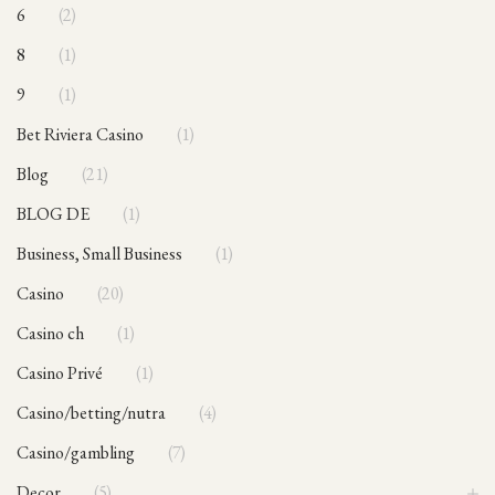
6
2
8
1
9
1
Bet Riviera Casino
1
blog
21
BLOG DE
1
Business, Small Business
1
casino
20
casino ch
1
Casino Privé
1
casino/betting/nutra
4
casino/gambling
7
Decor
5