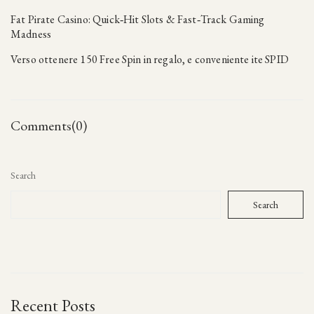
Fat Pirate Casino: Quick‑Hit Slots & Fast‑Track Gaming
Madness
Verso ottenere 150 Free Spin in regalo, e conveniente ite SPID
Comments(0)
Search
Search
Recent Posts