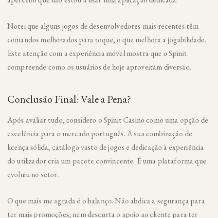
Notei que alguns jogos de desenvolvedores mais recentes têm
comandos melhorados para toque, o que melhora a jogabilidade.
Este atenção com a experiência móvel mostra que o Spinit
compreende como os usuários de hoje aproveitam diversão.
Conclusão Final: Vale a Pena?
Após avaliar tudo, considero o Spinit Casino como uma opção de
excelência para o mercado português. A sua combinação de
licença sólida, catálogo vasto de jogos e dedicação à experiência
do utilizador cria um pacote convincente. É uma plataforma que
evoluiu no setor.
O que mais me agrada é o balanço. Não abdica a segurança para
ter mais promoções, nem descurta o apoio ao cliente para ter