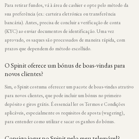
Para retirar fundos, vá à área de cashier e opte pelo método da
sua preferência (ex.: carteira eletrónica ou transferência
bancária). Antes, precisa de concluir a verificação de conta
(KYC) ao enviar documentos de identificação. Uma vez
aprovado, os saques são processados de maneira rápida, com
prazos que dependem do método escolhido.
O Spinit oferece um bónus de boas-vindas para
novos clientes?
Sim, o Spinit costuma oferecer um pacote de boas-vindas atrativo
para novos clientes, que pode incluir um bónus no primeiro
depósito e giros grátis. É essencial ler os Termos e Condições
aplicáveis, especialmente os requisitos de aposta (wagering),
para entender como utilizar e sacar os ganhos do bónus.
Consigo jogar no Spinit pelo meu telemóvel?