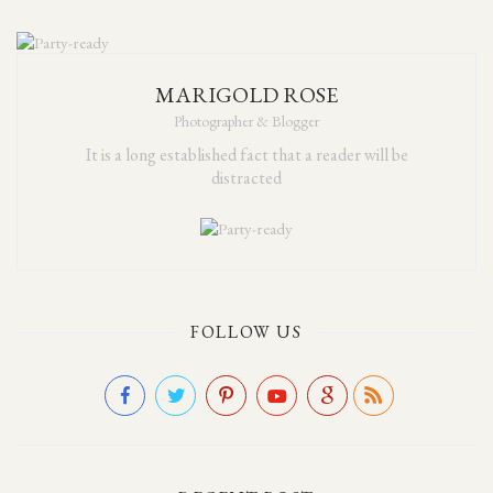
MARIGOLD ROSE
Photographer & Blogger
It is a long established fact that a reader will be
distracted
FOLLOW US