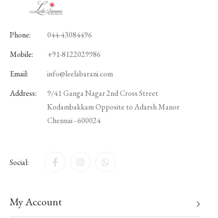
Phone:
044-43084496
Mobile:
+91-8122029986
Email:
info@leelabarani.com
Address:
9/41 Ganga Nagar 2nd Cross Street
Kodambakkam Opposite to Adarsh Manor
Chennai - 600024
Social:
My Account