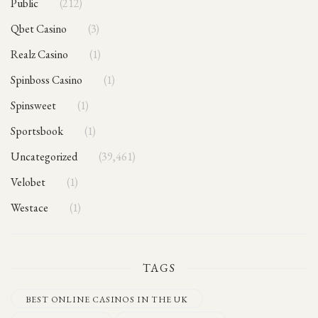
public
212
Qbet Casino
3
Realz Casino
1
Spinboss Casino
1
Spinsweet
1
sportsbook
1
Uncategorized
39,461
Velobet
1
Westace
1
TAGS
BEST ONLINE CASINOS IN THE UK