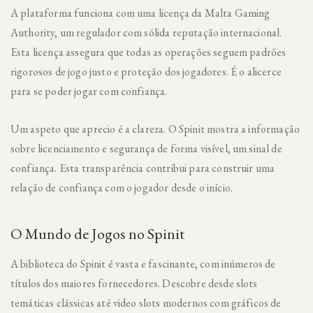
A plataforma funciona com uma licença da Malta Gaming
Authority, um regulador com sólida reputação internacional.
Esta licença assegura que todas as operações seguem padrões
rigorosos de jogo justo e proteção dos jogadores. É o alicerce
para se poder jogar com confiança.
Um aspeto que aprecio é a clareza. O Spinit mostra a informação
sobre licenciamento e segurança de forma visível, um sinal de
confiança. Esta transparência contribui para construir uma
relação de confiança com o jogador desde o início.
O Mundo de Jogos no Spinit
A biblioteca do Spinit é vasta e fascinante, com inúmeros de
títulos dos maiores fornecedores. Descobre desde slots
temáticas clássicas até video slots modernos com gráficos de