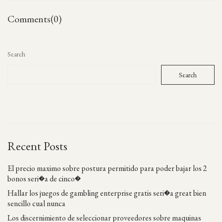
Comments(0)
Search
Search
Recent Posts
El precio maximo sobre postura permitido para poder bajar los 2
bonos seri�a de cinco�
Hallar los juegos de gambling enterprise gratis seri�a great bien
sencillo cual nunca
Los discernimiento de seleccionar proveedores sobre maquinas