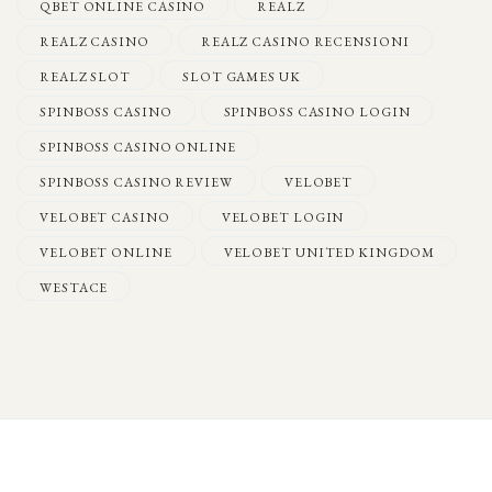
QBET ONLINE CASINO
REALZ
REALZ CASINO
REALZ CASINO RECENSIONI
REALZ SLOT
SLOT GAMES UK
SPINBOSS CASINO
SPINBOSS CASINO LOGIN
SPINBOSS CASINO ONLINE
SPINBOSS CASINO REVIEW
VELOBET
VELOBET CASINO
VELOBET LOGIN
VELOBET ONLINE
VELOBET UNITED KINGDOM
WESTACE