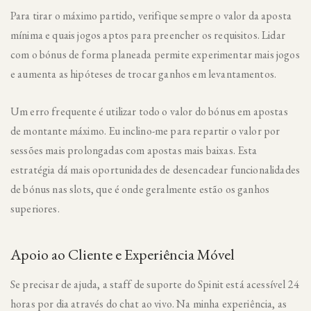
Para tirar o máximo partido, verifique sempre o valor da aposta
mínima e quais jogos aptos para preencher os requisitos. Lidar
com o bónus de forma planeada permite experimentar mais jogos
e aumenta as hipóteses de trocar ganhos em levantamentos.
Um erro frequente é utilizar todo o valor do bónus em apostas
de montante máximo. Eu inclino-me para repartir o valor por
sessões mais prolongadas com apostas mais baixas. Esta
estratégia dá mais oportunidades de desencadear funcionalidades
de bónus nas slots, que é onde geralmente estão os ganhos
superiores.
Apoio ao Cliente e Experiência Móvel
Se precisar de ajuda, a staff de suporte do Spinit está acessível 24
horas por dia através do chat ao vivo. Na minha experiência, as