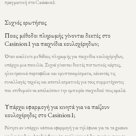
πραγματική στο Casinion1.
Συχνές ερωτήσεις
Ποιες μέθοδοι πληρωμής γίνονται δεκτές στο
Casinion1 για παιχνίδια κουλοχέρηδων;
Όταν αναλύετε μεθόδους πληρωμής για παιχνίδια κουλοχέρηδων,
υπάρχει μια ποικιλία. Συχνά γίνονται δεκτές πιστωτικές κάρτες,
ηλεκτρονικά πορτοφόλια και κρυπτονομίσματα, κάνοντάς τις
συναλλαγές ταχείες και αποτελεσματικές για τους συμμετέχοντες
που επιθυμούν να απολαύσουν την εμπειρία παιχνιδιού τους ομαλά.
Υπάρχει εφαρμογή για κινητά για να παίζουν
κουλοχέρηδες στο Casinion1;
Ρώτησε αν υπάρχει κάποια εφαρμογή για τηλέφωνα για τα τα games