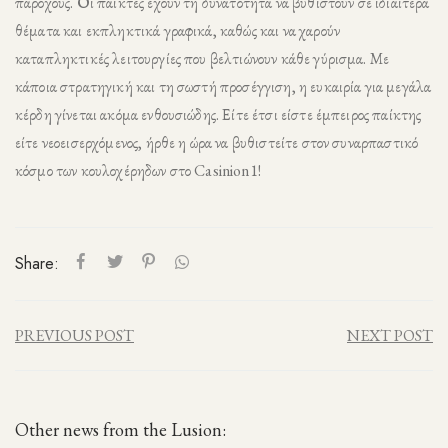
παρόχους. Οι παίκτες έχουν τη δυνατότητα να βυθιστούν σε ιδιαίτερα
θέματα και εκπληκτικά γραφικά, καθώς και να χαρούν
καταπληκτικές λειτουργίες που βελτιώνουν κάθε γύρισμα. Με
κάποια στρατηγική και τη σωστή προσέγγιση, η ευκαιρία για μεγάλα
κέρδη γίνεται ακόμα ενθουσιώδης. Είτε έτσι είστε έμπειρος παίκτης
είτε νεοεισερχόμενος, ήρθε η ώρα να βυθιστείτε στον συναρπαστικό
κόσμο των κουλοχέρηδων στο Casinion1!
Share:
PREVIOUS POST
NEXT POST
Other news from the Lusion: