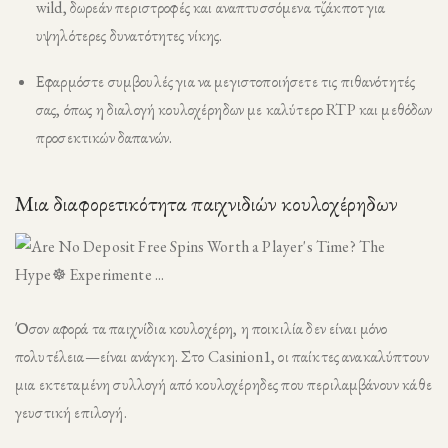
wild, δωρεάν περιστροφές και αναπτυσσόμενα τζάκποτ για
υψηλότερες δυνατότητες νίκης.
Εφαρμόστε συμβουλές για να μεγιστοποιήσετε τις πιθανότητές
σας, όπως η διαλογή κουλοχέρηδων με καλύτερο RTP και μεθόδων
προσεκτικών δαπανών.
Μια διαφορετικότητα παιχνιδιών κουλοχέρηδων
Όσον αφορά τα παιχνίδια κουλοχέρη, η ποικιλία δεν είναι μόνο
πολυτέλεια—είναι ανάγκη. Στο Casinion1, οι παίκτες ανακαλύπτουν
μια εκτεταμένη συλλογή από κουλοχέρηδες που περιλαμβάνουν κάθε
γευστική επιλογή.