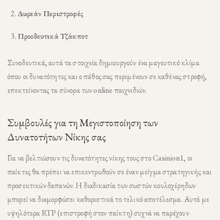
Δωρεάν Περιστροφές
Προοδευτικά Τζάκποτ
Συνοδευτικά, αυτά τα στοιχεία δημιουργούν ένα μαγευτικό κλίμα
όπου οι δυνατότητες και ο πάθος σας περιμένουν σε καθένας στροφή,
επεκτείνοντας τα σύνορα των online παιχνιδιών.
Συμβουλές για τη Μεγιστοποίηση των
Δυνατοτήτων Νίκης σας
Για να βελτιώσουν τις δυνατότητες νίκης τους στο Casinion1, οι
παίκτες θα πρέπει να επικεντρωθούν σε έναν μείγμα στρατηγικής και
προσεκτικών δαπανών. Η διαδικασία των σωστών κουλοχέρηδων
μπορεί να διαμορφώσει καθοριστικά το τελικό αποτέλεσμα. Αυτά με
υψηλότερα RTP (επιστροφή στον παίκτη) συχνά να παρέχουν