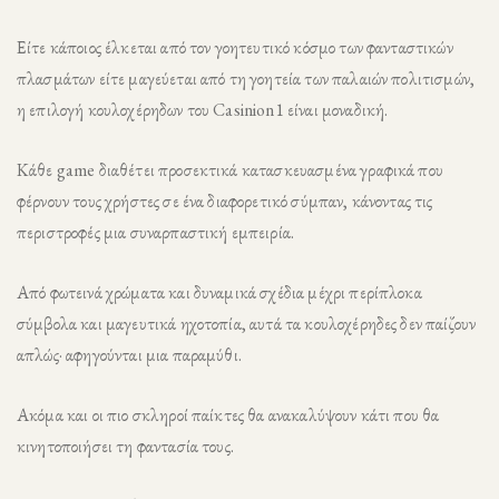
Είτε κάποιος έλκεται από τον γοητευτικό κόσμο των φανταστικών
πλασμάτων είτε μαγεύεται από τη γοητεία των παλαιών πολιτισμών,
η επιλογή κουλοχέρηδων του Casinion1 είναι μοναδική.
Κάθε game διαθέτει προσεκτικά κατασκευασμένα γραφικά που
φέρνουν τους χρήστες σε ένα διαφορετικό σύμπαν, κάνοντας τις
περιστροφές μια συναρπαστική εμπειρία.
Από φωτεινά χρώματα και δυναμικά σχέδια μέχρι περίπλοκα
σύμβολα και μαγευτικά ηχοτοπία, αυτά τα κουλοχέρηδες δεν παίζουν
απλώς· αφηγούνται μια παραμύθι.
Ακόμα και οι πιο σκληροί παίκτες θα ανακαλύψουν κάτι που θα
κινητοποιήσει τη φαντασία τους.