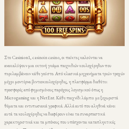
Στο Casinion1,
casinoin casino
, οι παίκτες καλούνται να
ανακαλύψουν μια εκτενή γκάμα παιχνιδιών κουλοχέρηδων που
περιλαμβάνουν κάθε γούστο. Από κλασικά μηχανήματα τριών τροχών
μέχρι μοντέρνα βιντεοκουλοχέρηδες, η πλατφόρμα διαθέτει
προσφορές από φημισμένους παρόχους λογισμικού όπως η
Microgaming και η NetEnt. Κάθε παιχνίδι λάμπει με ξεχωριστά
θέματα και εντυπωσιακά γραφικά. Αλλά αυτό που αληθινά κάνει
αυτά τα κουλοχέρηδες να διαφέρουν είναι τα συναρπαστικά
χαρακτηριστικά και τα μπόνους που υπόσχονται καταπληκτικές