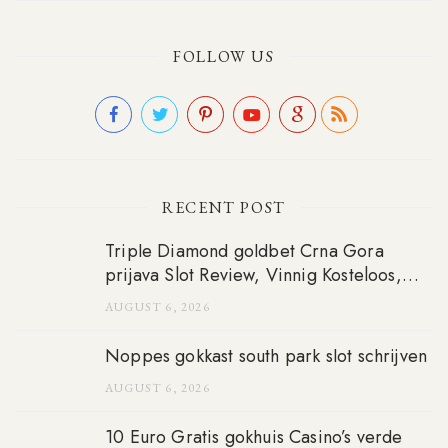
FOLLOW US
RECENT POST
Triple Diamond goldbet Crna Gora
prijava Slot Review, Vinnig Kosteloos,
RTP 95 06%
AUGUST 6, 2026
Noppes gokkast south park slot schrijven
AUGUST 6, 2026
10 Euro Gratis gokhuis Casino’s verde