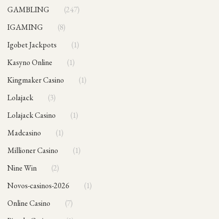
GAMBLING
247
IGAMING
8
Igobet Jackpots
1
Kasyno Online
1
Kingmaker Casino
1
Lolajack
3
Lolajack Casino
1
Madcasino
1
Millioner Casino
1
Nine Win
2
novos-casinos-2026
1
Online Casino
7