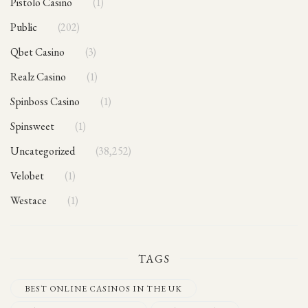
Pistolo Casino
1
public
202
Qbet Casino
3
Realz Casino
1
Spinboss Casino
1
Spinsweet
1
Uncategorized
38,252
Velobet
1
Westace
1
TAGS
BEST ONLINE CASINOS IN THE UK