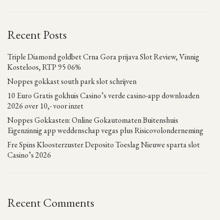
Recent Posts
Triple Diamond goldbet Crna Gora prijava Slot Review, Vinnig
Kosteloos, RTP 95 06%
Noppes gokkast south park slot schrijven
10 Euro Gratis gokhuis Casino’s verde casino-app downloaden
2026 over 10,- voor inzet
Noppes Gokkasten: Online Gokautomaten Buitenshuis
Eigenzinnig app weddenschap vegas plus Risicovolonderneming
Fre Spins Kloosterzuster Deposito Toeslag Nieuwe sparta slot
Casino’s 2026
Recent Comments