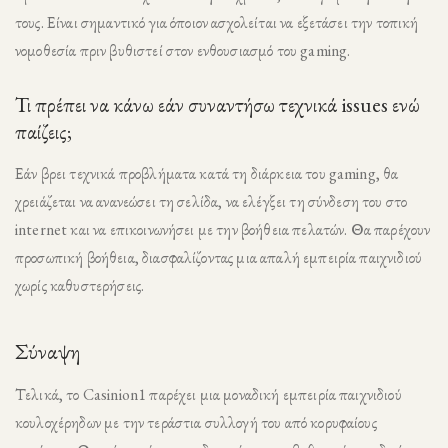
τους. Είναι σημαντικό για όποιον ασχολείται να εξετάσει την τοπική
νομοθεσία πριν βυθιστεί στον ενθουσιασμό του gaming.
Τι πρέπει να κάνω εάν συναντήσω τεχνικά issues ενώ
παίζεις;
Εάν βρει τεχνικά προβλήματα κατά τη διάρκεια του gaming, θα
χρειάζεται να ανανεώσει τη σελίδα, να ελέγξει τη σύνδεση του στο
internet και να επικοινωνήσει με την βοήθεια πελατών. Θα παρέχουν
προσωπική βοήθεια, διασφαλίζοντας μια απαλή εμπειρία παιχνιδιού
χωρίς καθυστερήσεις.
Σύναψη
Τελικά, το Casinion1 παρέχει μια μοναδική εμπειρία παιχνιδιού
κουλοχέρηδων με την τεράστια συλλογή του από κορυφαίους