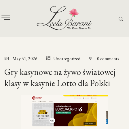
May 31, 2026
Uncategorized
0 comments
Gry kasynowe na żywo światowej
klasy w kasynie Lotto dla Polski