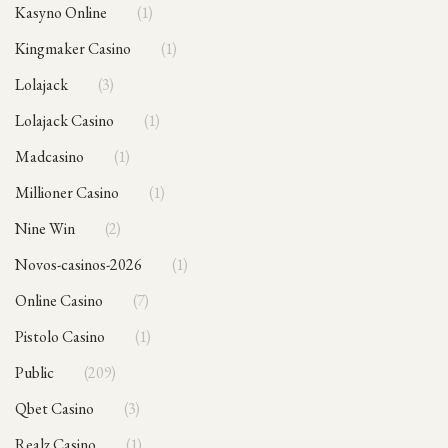
Kasyno Online
1
Kingmaker Casino
1
Lolajack
3
Lolajack Casino
1
Madcasino
1
Millioner Casino
1
Nine Win
2
novos-casinos-2026
1
Online Casino
7
Pistolo Casino
1
public
209
Qbet Casino
3
Realz Casino
1