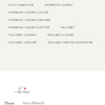
SLOT GAMES UK
SPINBOSS CASINO
SPINBOSS CASINO LOGIN
SPINBOSS CASINO ONLINE
SPINBOSS CASINO REVIEW
VELOBET
VELOBET CASINO
VELOBET LOGIN
VELOBET ONLINE
VELOBET UNITED KINGDOM
Phone:
044-43084496