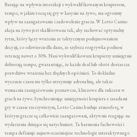
Bazując na wpływie interakcji z wykwalifikowanym krupierem,
tempo, w jakim toczą się gry w kasynie na żywo, ma ogromny
wpływ na zaangażowanie i zadowolenie gracza. W Lotto Casino
akcja na żywo jest skalibrowana tak, aby zachować optymalny
rytm, który łączy wrażenia ze taktycznym podejmowaniem
decyzji, co odzwierciedla dane, że szybsza rozgrywka podnosi
retencję nawet o 30%. Nasi wykwalifikowani krupierzy umiejętnie
dobierają tempo, gwarantując, że każde deal lub obrót dostarcza
prawdziwe wrażenia bez zbędnych opóźnień. To dokładne
wyczucie czasu nie tylko utrzymuje adrenalinę, ale także
wzmacnia zaangażowanie poznawcze, kluczowe dla sukcesu w
grach na żywo. Synchronizując umiejętności krupiera z zasadami
gry w czasie rzeczywistym, Lotto Casino buduje atmosferę, w
którym gracze są całkowicie zaangażowani, aktywnie reagując na
wydarzenia dziejące się natychmiast. Ta harmonia fachowości i
tempa definiuje najnowocześniejsze technologie interaktywnego