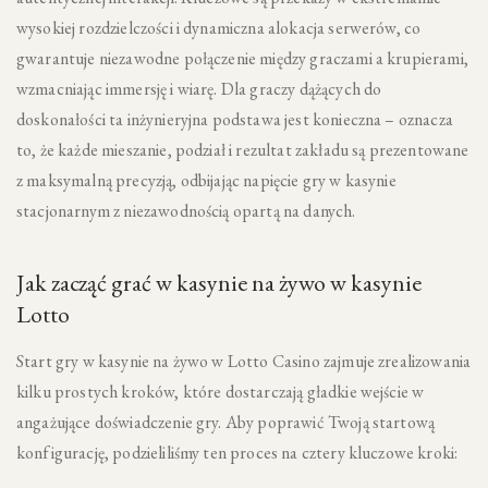
wysokiej rozdzielczości i dynamiczna alokacja serwerów, co
gwarantuje niezawodne połączenie między graczami a krupierami,
wzmacniając immersję i wiarę. Dla graczy dążących do
doskonałości ta inżynieryjna podstawa jest konieczna – oznacza
to, że każde mieszanie, podział i rezultat zakładu są prezentowane
z maksymalną precyzją, odbijając napięcie gry w kasynie
stacjonarnym z niezawodnością opartą na danych.
Jak zacząć grać w kasynie na żywo w kasynie
Lotto
Start gry w kasynie na żywo w Lotto Casino zajmuje zrealizowania
kilku prostych kroków, które dostarczają gładkie wejście w
angażujące doświadczenie gry. Aby poprawić Twoją startową
konfigurację, podzieliliśmy ten proces na cztery kluczowe kroki: