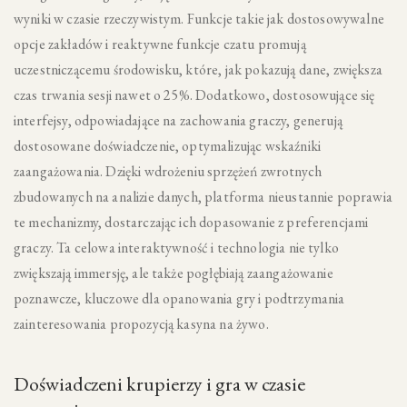
wyniki w czasie rzeczywistym. Funkcje takie jak dostosowywalne
opcje zakładów i reaktywne funkcje czatu promują
uczestniczącemu środowisku, które, jak pokazują dane, zwiększa
czas trwania sesji nawet o 25%. Dodatkowo, dostosowujące się
interfejsy, odpowiadające na zachowania graczy, generują
dostosowane doświadczenie, optymalizując wskaźniki
zaangażowania. Dzięki wdrożeniu sprzężeń zwrotnych
zbudowanych na analizie danych, platforma nieustannie poprawia
te mechanizmy, dostarczając ich dopasowanie z preferencjami
graczy. Ta celowa interaktywność i technologia nie tylko
zwiększają immersję, ale także pogłębiają zaangażowanie
poznawcze, kluczowe dla opanowania gry i podtrzymania
zainteresowania propozycją kasyna na żywo.
Doświadczeni krupierzy i gra w czasie