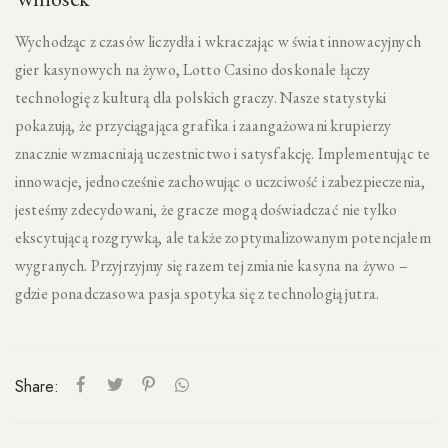
Wychodząc z czasów liczydła i wkraczając w świat innowacyjnych
gier kasynowych na żywo, Lotto Casino doskonale łączy
technologię z kulturą dla polskich graczy. Nasze statystyki
pokazują, że przyciągająca grafika i zaangażowani krupierzy
znacznie wzmacniają uczestnictwo i satysfakcję. Implementując te
innowacje, jednocześnie zachowując o uczciwość i zabezpieczenia,
jesteśmy zdecydowani, że gracze mogą doświadczać nie tylko
ekscytującą rozgrywką, ale także zoptymalizowanym potencjałem
wygranych. Przyjrzyjmy się razem tej zmianie kasyna na żywo –
gdzie ponadczasowa pasja spotyka się z technologią jutra.
Share: