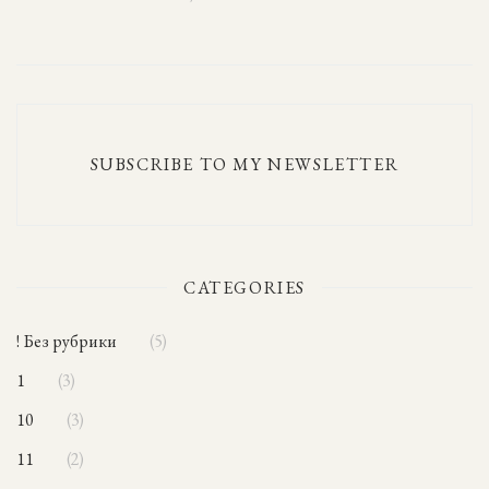
SUBSCRIBE TO MY NEWSLETTER
CATEGORIES
! Без рубрики
5
1
3
10
3
11
2