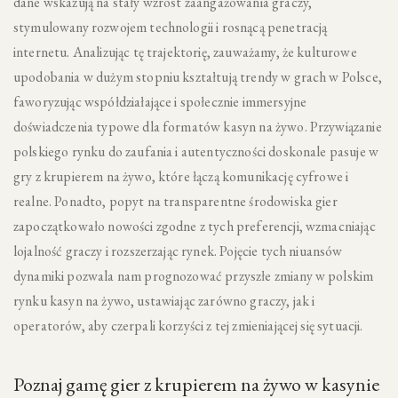
dane wskazują na stały wzrost zaangażowania graczy,
stymulowany rozwojem technologii i rosnącą penetracją
internetu. Analizując tę trajektorię, zauważamy, że kulturowe
upodobania w dużym stopniu kształtują trendy w grach w Polsce,
faworyzując współdziałające i społecznie immersyjne
doświadczenia typowe dla formatów kasyn na żywo. Przywiązanie
polskiego rynku do zaufania i autentyczności doskonale pasuje w
gry z krupierem na żywo, które łączą komunikację cyfrowe i
realne. Ponadto, popyt na transparentne środowiska gier
zapoczątkowało nowości zgodne z tych preferencji, wzmacniając
lojalność graczy i rozszerzając rynek. Pojęcie tych niuansów
dynamiki pozwala nam prognozować przyszłe zmiany w polskim
rynku kasyn na żywo, ustawiając zarówno graczy, jak i
operatorów, aby czerpali korzyści z tej zmieniającej się sytuacji.
Poznaj gamę gier z krupierem na żywo w kasynie