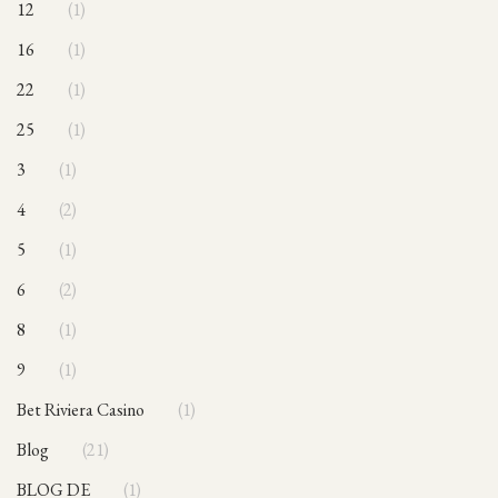
12
1
16
1
22
1
25
1
3
1
4
2
5
1
6
2
8
1
9
1
Bet Riviera Casino
1
blog
21
BLOG DE
1