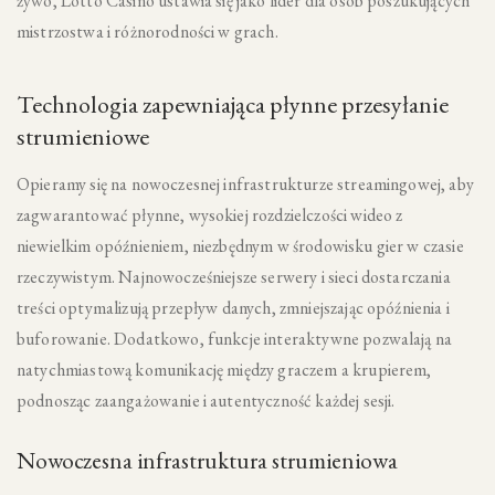
żywo, Lotto Casino ustawia się jako lider dla osób poszukujących
mistrzostwa i różnorodności w grach.
Technologia zapewniająca płynne przesyłanie
strumieniowe
Opieramy się na nowoczesnej infrastrukturze streamingowej, aby
zagwarantować płynne, wysokiej rozdzielczości wideo z
niewielkim opóźnieniem, niezbędnym w środowisku gier w czasie
rzeczywistym. Najnowocześniejsze serwery i sieci dostarczania
treści optymalizują przepływ danych, zmniejszając opóźnienia i
buforowanie. Dodatkowo, funkcje interaktywne pozwalają na
natychmiastową komunikację między graczem a krupierem,
podnosząc zaangażowanie i autentyczność każdej sesji.
Nowoczesna infrastruktura strumieniowa