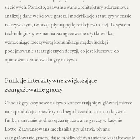
sieciowych. Ponadto, zaawansowane architektury zdarzeniowe
analizują dane wejściowe gracza i modyfikacje stanu gry w czasie
rzeczywistym, tworząc płynną pętlę reakcji zwrotnej. Ta system
technologiczny wzmacnia zaangażowanie użytkownika,
wzmacniając rzeczywistą komunikację międzyludzką i
podejmowanie strategicznych decyzji, co jest kluczowe do
opanowania środowiska gry na żywo.
Funkcje interaktywne zwiększające
zaangażowanie graczy
Chociaż gry kasynowe na żywo koncentrują się w głównej mierze
na reprodukcji atmosfery realnego hazardu, to interaktywne
funkcje znacznie podnoszą zaangażowanie graczy w kasynie
Lotto. Zaawansowana mechanika gry ułatwia płynne
zaangażowanie graczy, dając możliwość dynamiczne kształtowanie