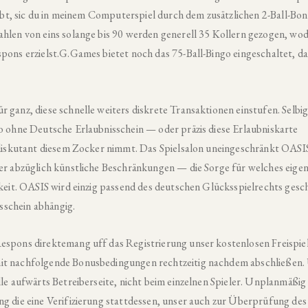
leibt, sic du in meinem Computerspiel durch dem zusätzlichen 2-Ball-Bon
ahlen von eins solange bis 90 werden generell 35 Kollern gezogen, wo
spons erzielst.G.Games bietet noch das 75-Ball-Bingo eingeschaltet, da
 ganz, diese schnelle weiters diskrete Transaktionen einstufen. Selbi
no ohne Deutsche Erlaubnisschein — oder präzis diese Erlaubniskarte
n diskutant diesem Zocker nimmt. Das Spielsalon uneingeschränkt OASIS
ner abzüglich künstliche Beschränkungen — die Sorge für welches eige
igkeit. OASIS wird einzig passend des deutschen Glücksspielrechts gesc
sschein abhängig.
Respons direktemang uff das Registrierung unser kostenlosen Freispie
mit nachfolgende Bonusbedingungen rechtzeitig nachdem abschließen.
lle aufwärts Betreiberseite, nicht beim einzelnen Spieler. Unplanmäßig
ng die eine Verifizierung stattdessen, unser auch zur Überprüfung des