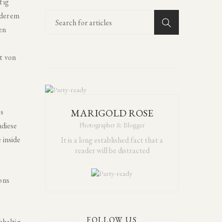
fig
nderem
en
it von
MARIGOLD ROSE
ss
Photographer & Blogger
ndiese
 inside
It is a long established fact that a
reader will be distracted
ons
FOLLOW US
hhaltig