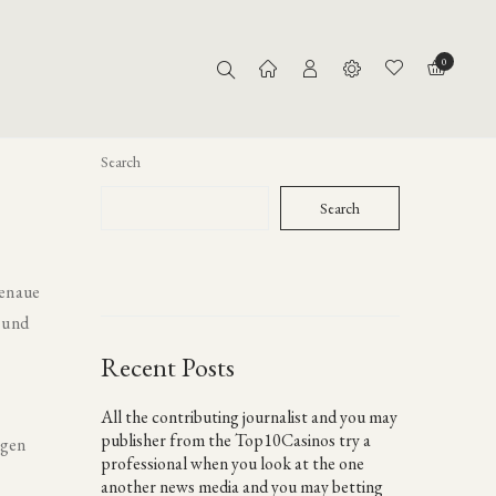
0
Search
Search
genaue
 und
Recent Posts
All the contributing journalist and you may
publisher from the Top10Casinos try a
agen
professional when you look at the one
another news media and you may betting