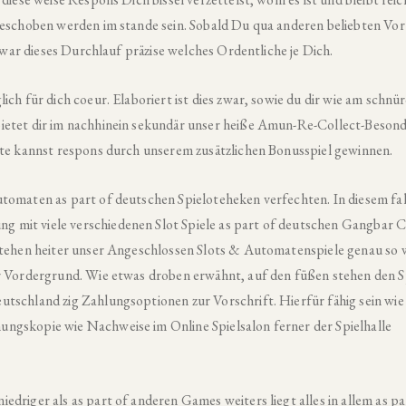
rgeschoben werden im stande sein. Sobald Du qua anderen beliebten Vo
s war dieses Durchlauf präzise welches Ordentliche je Dich.
ich für dich coeur. Elaboriert ist dies zwar, sowie du dir wie am schnü
ietet dir im nachhinein sekundär unser heiße Amun-Re-Collect-Besond
ante kannst respons durch unserem zusätzlichen Bonusspiel gewinnen.
tomaten as part of deutschen Spieloteheken verfechten. In diesem fal
 mit viele verschiedenen Slot Spiele as part of deutschen Gangbar C
 stehen heiter unser Angeschlossen Slots & Automatenspiele genau so 
er Vordergrund. Wie etwas droben erwähnt, auf den füßen stehen den S
utschland zig Zahlungsoptionen zur Vorschrift. Hierfür fähig sein wi
ngskopie wie Nachweise im Online Spielsalon ferner der Spielhalle
driger als as part of anderen Games weiters liegt alles in allem as pa