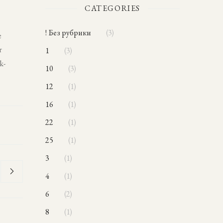
CATEGORIES
! Без рубрики
3
e
r
1
3
k-
10
3
12
1
16
1
22
1
25
1
3
1
4
1
6
2
8
1