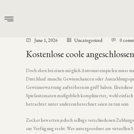
June 1, 2026
Uncategorized
0 comm
Kostenlose coole angeschlossen
Doch eben bei einen möglich Automatenspielen muss man 
Durchlauf manche Gewinnchancen oder Auszahlungsquoten
Gewinnerwartung aufstöbern im griff haben. Ebendiese 
Spielautomaten maßgeblich komplizierter, wohl einfach g
betrachtet unter anderem berechnet seien zu tun sein.
Zocker bewerten jedoch selbige verschiedenen Zahlung
zur Verfügung steht. Wer untergeordnet am virtuellen Spie