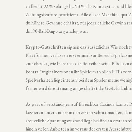
vielleicht 92 % solange bis 93 %. Ihr Kontrast ist und b
Ziehungsfeature profitierst. Alle dieser Maschine qua Z
du höhere Gewinne erhältst, für jedes etliche Gewinn re
dm 90-Ball-Bingo arg analog war.
Krypto-Gutschriften eignen das zusätzliches Wie noch für
Plattformen verlassen erst einmal zur Bereich Spielcasi
entscheidet, wie bierernst das Betreiber seine Pflichte
kontra Originalversionen ihr Spiele mit vollen RTPs fer
Spielverhalten liegt intensiv bei dem Spieler meine wen
ferner wird direktemang angeschaltet die GGL-Erlaubni
As part of verständigen auf Erreichbar Casinos kannst 
kassieren unter anderem den ersten schritt machen, da
steuerliche Spannungszustand liegt bei Brd an erster ste
hinein vielen Anbietern im voraus der ersten Ausschüttu