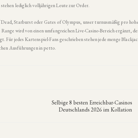
tehen lediglich volljährigen Leute zur Order.
 of Dead, Starburst oder Gates of Olympus, unser turnusmäßig pro hoh
 Range wird von einen umfangreichen Live-Casino-Bereich ergänzt, de
ingt. Für jedes Kartenspiel-Fans geschrieben stehen jede menge Blackjac
ichen Ausführungen in petto.
Selbige 8 besten Erreichbar-Casinos
Deutschlands 2026 im Kollation