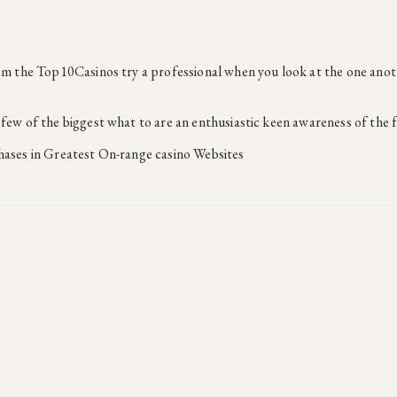
rom the Top10Casinos try a professional when you look at the one ano
few of the biggest what to are an enthusiastic keen awareness of the 
hases in Greatest On-range casino Websites