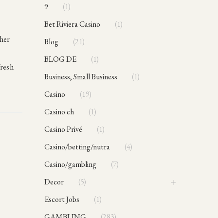
9
1
Bet Riviera Casino
1
ther
blog
21
BLOG DE
1
fresh
Business, Small Business
1
casino
19
casino ch
1
Casino Privé
1
casino/betting/nutra
4
casino/gambling
7
Decor
5
Escort Jobs
1
GAMBLING
283