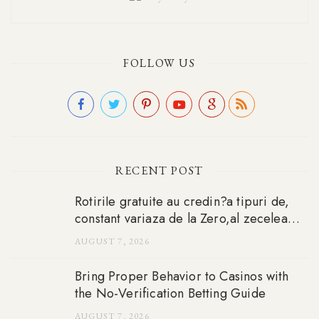
FOLLOW US
RECENT POST
Rotirile gratuite au credin?a tipuri de,
constant variaza de la Zero,al zecelea
RON ?i solitar RON pentru fiecare
AUGUST 7, 2026
pentru fiecare rotire
Bring Proper Behavior to Casinos with
the No-Verification Betting Guide
AUGUST 7, 2026