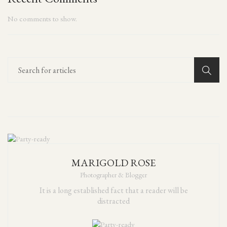
No comments to show.
MARIGOLD ROSE
Photographer & Blogger
It is a long established fact that a reader will be
distracted