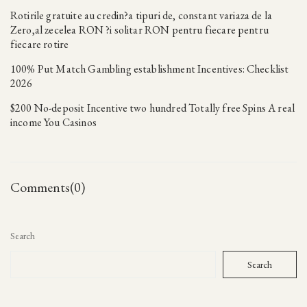
Rotirile gratuite au credin?a tipuri de, constant variaza de la
Zero,al zecelea RON ?i solitar RON pentru fiecare pentru
fiecare rotire
100% Put Match Gambling establishment Incentives: Checklist
2026
$200 No-deposit Incentive two hundred Totally free Spins A real
income You Casinos
Comments(0)
Search
Search