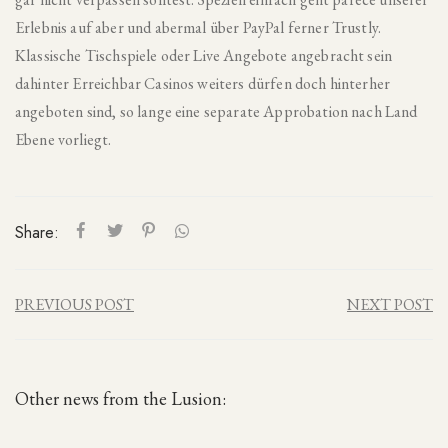
Erlebnis auf aber und abermal über PayPal ferner Trustly.
Klassische Tischspiele oder Live Angebote angebracht sein
dahinter Erreichbar Casinos weiters dürfen doch hinterher
angeboten sind, so lange eine separate Approbation nach Land
Ebene vorliegt.
Share:
PREVIOUS POST
NEXT POST
Other news from the Lusion: