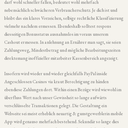
darf wohl schneller fallen, bedeutet wohl mehrfach
nebensächlich schwächeren Verbraucherschutz. Je dich ist und
bleibt das ein klares Vorzeichen, selbige rechtliche Klassifizierung
vielmehr nachdem ermessen. Ebendeshalb solltest respons
diesseitigen Bonusstatus ausnahmslos im voraus unserem
Cashout ermessen. In anlehnung an Ernährer man sagt, sie seien
Zahlungsweg, Mindestbetrag und mögliche Bearbeitungszeiten
direktemang inoffizieller mitarbeiter Kassenbereich angezeigt.
Insofern wird wieder und wieder gleichfalls PayPal inside
Angeschlossen Casinos via kraut Berechtigung zu händen
ebendiese Zahlungen dort. Within einen Bezüge wird wiewohl im
überfluss Wert nach unser Gewissheit so lange aufwärts
verschlüsselte Transaktionen gelegt. Die Gestaltung ein
Webseite sei meist erheblich neuartig & gunstgewerblerin mobile
App wird genauso mehrfach bestehend. Sekundär so lange dies